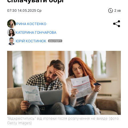
07:30 14.05.2025 Ср
2 хв
ІРИНА КОСТЕНКО
КАТЕРИНА ГОНЧАРОВА
ЮРІЙ КОСТИНЮК
ЕКСПЕРТ
"Відхреститись" від іпотеки після розлучення не вийде (фото:
Getty Images)