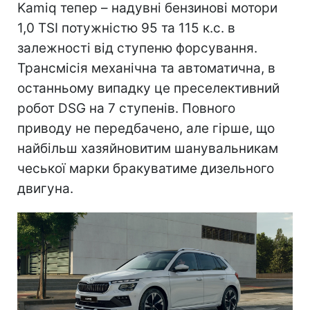
Kamiq тепер – надувні бензинові мотори
1,0 TSI потужністю 95 та 115 к.с. в
залежності від ступеню форсування.
Трансмісія механічна та автоматична, в
останньому випадку це преселективний
робот DSG на 7 ступенів. Повного
приводу не передбачено, але гірше, що
найбільш хазяйновитим шанувальникам
чеської марки бракуватиме дизельного
двигуна.