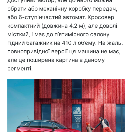
доступний мотор, але до нього можна
обрати або механічну коробку передач,
або 6-ступінчастий автомат. Кросовер
компактний (довжина 4,2 м), але доволі
місткий, і має до п’ятимісного салону
гідний багажник на 410 л об’єму. На жаль,
повнопривідної версії ця машина не має,
але це поширена картина в даному
сегменті.