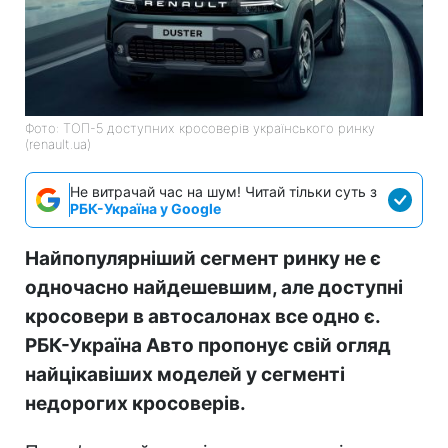
Фото: ТОП-5 доступних кросоверів українського ринку
(renault.ua)
Не витрачай час на шум! Читай тільки суть з
РБК-Україна у Google
Найпопулярніший сегмент ринку не є
одночасно найдешевшим, але доступні
кросовери в автосалонах все одно є.
РБК-Україна Авто пропонує свій огляд
найцікавіших моделей у сегменті
недорогих кросоверів.