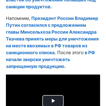
санкции продуктов.
Напомним,
Президент России Владимир
Путин согласился с предложением
главы Минсельхоза России Александра
Ткачева принять меры для уничтожения
на месте ввозимых в РФ товаров из
санкционного списка.
После этого
в РФ
начали зверски уничтожать
запрещенную продукцию.