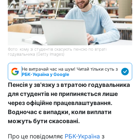
Фото: кому зі студентів скасують пенсію по втраті
годувальника (Getty Imagеs)
Не витрачай час на шум! Читай тільки суть з
РБК-Україна у Google
Пенсія у зв'язку з втратою годувальника
для студентів не припиняється лише
через офіційне працевлаштування.
Водночас є випадки, коли виплати
можуть бути скасовані.
Про це повідомляє
РБК-Україна
з