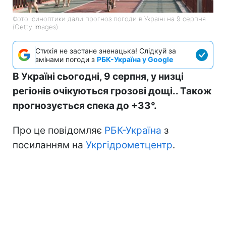
Фото: синоптики дали прогноз погоди в Україні на 9 серпня
(Getty Images)
Стихія не застане зненацька! Слідкуй за
змінами погоди з
РБК-Україна у Google
В Україні сьогодні, 9 серпня, у низці
регіонів очікуються грозові дощі.. Також
прогнозується спека до +33°.
Про це повідомляє
РБК-Україна
з
посиланням на
Укргідрометцентр
.