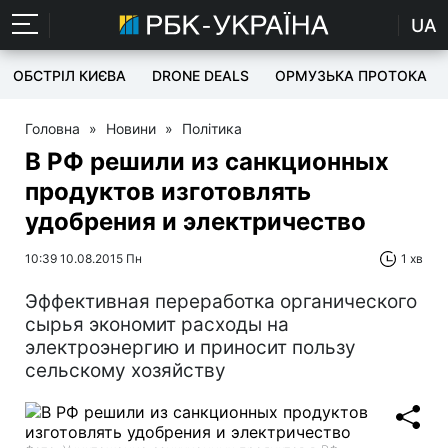
UA
ОБСТРІЛ КИЄВА
DRONE DEALS
ОРМУЗЬКА ПРОТОКА
Головна
»
Новини
»
Політика
В РФ решили из санкционных
продуктов изготовлять
удобрения и электричество
10:39 10.08.2015 Пн
1 хв
Эффективная переработка органического
сырья экономит расходы на
электроэнергию и приносит пользу
сельскому хозяйству