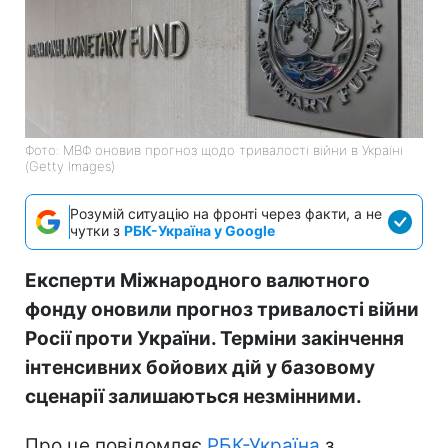
Фото: МВФ оновив прогноз щодо тривалості війни в Україні
(Getty Images)
Розумій ситуацію на фронті через факти, а не
чутки з
РБК-Україна у Google
Експерти Міжнародного валютного
фонду оновили прогноз тривалості війни
Росії проти України. Терміни закінчення
інтенсивних бойових дій у базовому
сценарії залишаються незмінними.
Про це повідомляє
РБК-Україна
з