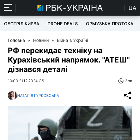
UA
ОБСТРІЛ КИЄВА
DRONE DEALS
ОРМУЗЬКА ПРОТОКА
Головна
»
Новини
»
Війна в Україні
РФ перекидає техніку на
Курахівський напрямок. "АТЕШ"
дізнався деталі
10:00 21.12.2024 Сб
2 хв
НАТАЛІЯ ГУРКОВСЬКА