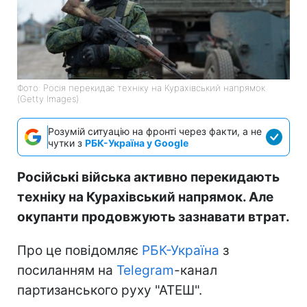
Фото: Росія перекидає техніку на Курахівський напрямок
(Getty Images)
Розумій ситуацію на фронті через факти, а не
чутки з
РБК-Україна у Google
Російські війська активно перекидають
техніку на Курахівський напрямок. Але
окупанти продовжують зазнавати втрат.
Про це повідомляє
РБК-Україна
з
посиланням на
Telegram
-канал
партизанського руху "АТЕШ".