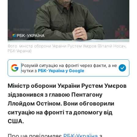
Фото: міністр оборони України Рустем Умєров (Віталій Носач,
РБК-Україна)
Розумій ситуацію на фронті через факти, а не
чутки з
РБК-Україна у Google
Міністр оборони України Рустем Умєров
зідзвонився з главою Пентагону
Ллойдом Остіном. Вони обговорили
ситуацію на фронті та допомогу від
США.
Про це повідомляє
РБК-Україна
з