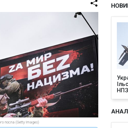
НОВИ
Укр
Іль
НПЗ
АНАЛ
го посла (Getty Images)