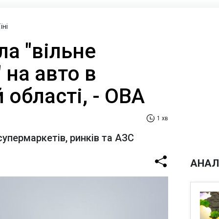
їні
а "вільне
на авто в
 області, - ОВА
1 хв
супермаркетів, ринків та АЗС
АНАЛ