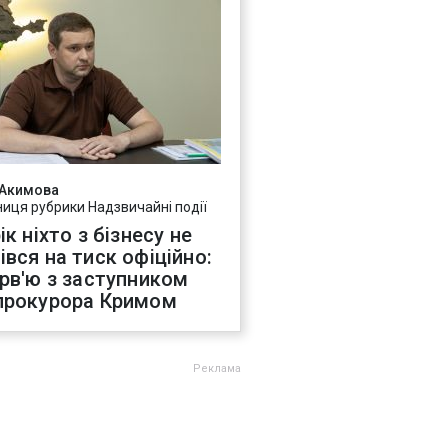
 Акимова
ниця рубрики Надзвичайні події
ік ніхто з бізнесу не
івся на тиск офіційно:
ерв'ю з заступником
прокурора Кримом