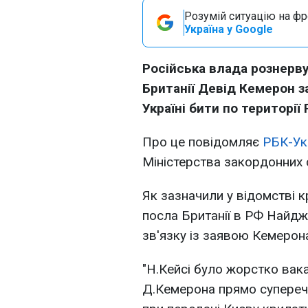
Розумій ситуацію на фро
Україна у Google
Російська влада рознерву
Британії Девід Кемерон з
Україні бити по території Р
Про це повідомляє
РБК-Ук
Міністерства закордонних с
Як зазначили у відомстві 
посла Британії в РФ Найдж
зв'язку із заявою Кемерона
"Н.Кейсі було жорстко вак
Д.Кемерона прямо супереч