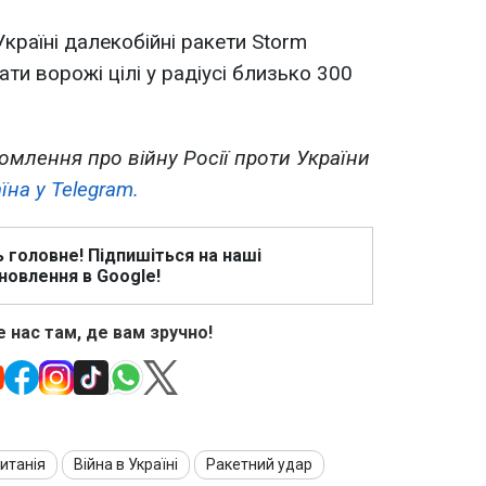
Україні далекобійні ракети Storm
ти ворожі цілі у радіусі близько 300
омлення про війну Росії проти України
їна у Telegram.
ь головне! Підпишіться на наші
новлення в Google!
 нас там, де вам зручно!
итанія
Війна в Україні
Ракетний удар