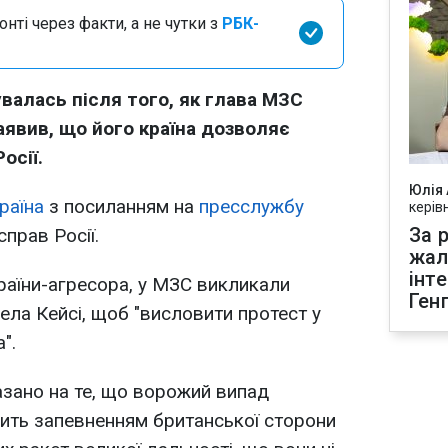
нті через факти, а не чутки з
РБК-
валась після того, як глава МЗС
аявив, що його країна дозволяє
осії.
Юлія
раїна
з посиланням на
пресслужбу
керів
За р
прав Росії.
жал
інт
країни-агресора, у МЗС викликали
Ген
ела Кейсі, щоб "висловити протест у
".
азано на те, що ворожий випад
ить запевненням британської сторони