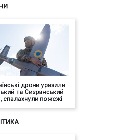
НИ
аїнські дрони уразили
ський та Сизранський
, спалахнули пожежі
ІТИКА