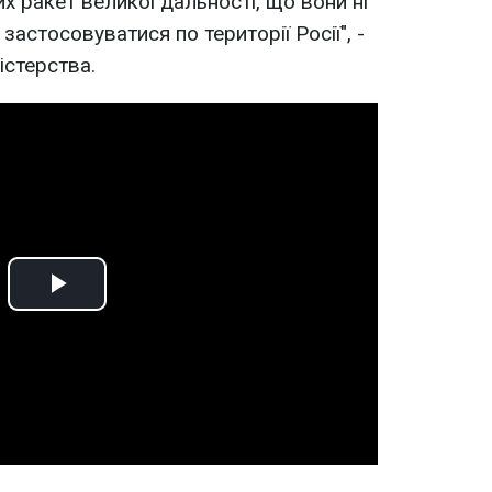
х ракет великої дальності, що вони ні
застосовуватися по території Росії", -
істерства.
Play
Video