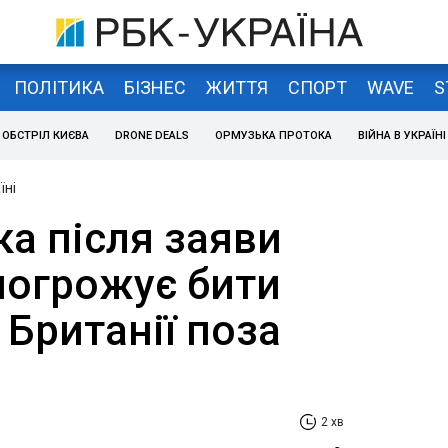
ПОЛІТИКА
БІЗНЕС
ЖИТТЯ
СПОРТ
WAVE
S
ОБСТРІЛ КИЄВА
DRONE DEALS
ОРМУЗЬКА ПРОТОКА
ВІЙНА В УКРАЇНІ
їні
ка після заяви
погрожує бити
 Британії поза
2 хв