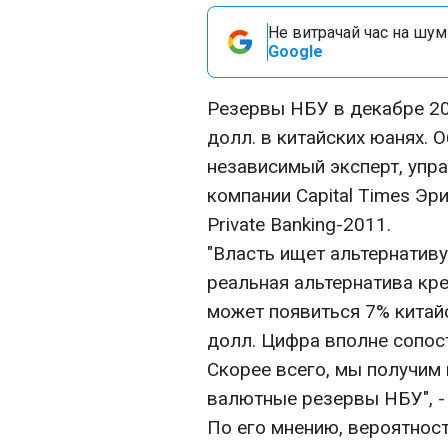
Не витрачай час на шум!
Google
Резервы НБУ в декабре 20
долл. в китайских юанях. 
независимый эксперт, упр
компании Сapital Times Эр
Private Banking-2011.
"Власть ищет альтернативу
реальная альтернатива кр
может появиться 7% китайс
долл. Цифра вполне сопо
Скорее всего, мы получим 
валютные резервы НБУ", -
По его мнению, вероятност