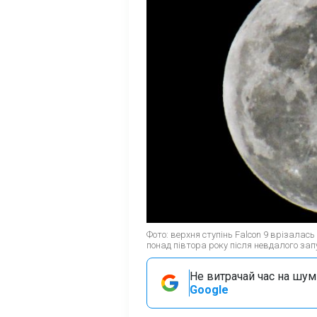
Фото: верхня ступінь Falcon 9 врізалас
понад півтора року після невдалого зап
Не витрачай час на шум!
Google