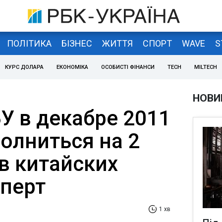
ПОЛІТИКА
БІЗНЕС
ЖИТТЯ
СПОРТ
WAVE
S
КУРС ДОЛАРА
ЕКОНОМІКА
ОСОБИСТІ ФІНАНСИ
TECH
MILTECH
НОВИ
У в декабре 2011
полниться на 2
в китайских
сперт
1 хв