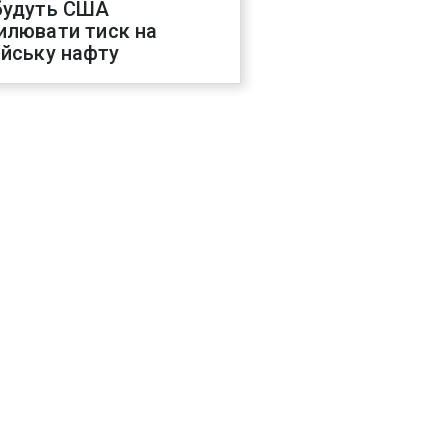
будуть США
илювати тиск на
ійську нафту