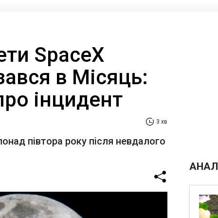
ети SpaceX
ізався в Місяць:
про інцидент
3 хв
понад півтора року після невдалого
АНАЛ