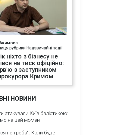
 Акимова
ниця рубрики Надзвичайні події
ік ніхто з бізнесу не
івся на тиск офіційно:
ерв'ю з заступником
прокурора Кримом
ВНІ НОВИНИ
и атакували Київ балістикою:
омо на цей момент
ся не треба". Коли буде