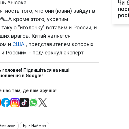
нь высока.
Чи 
пос
тность того, что они (юани) зайдут в
рос
0%...А кроме этого, укрепим
 такую "иголочку" вставим и России, и
ших врагов. Китай является
ком и
США
, представителем которых
и России», - подчеркнул эксперт.
ь головне! Підпишіться на наші
новлення в Google!
 нас там, де вам зручно!
 Америки
Ерік Найман