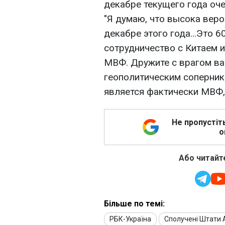
декабре текущего года оче
"Я думаю, что высока вероя
декабре этого года...Это 6
сотрудничество с Китаем и
МВФ. Дружите с врагом ва
геополитическим соперни
является фактически МВФ, 
Не пропустіт
о
Або читайте
Більше по темі:
РБК-Україна
Сполучені Штати