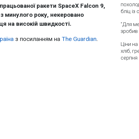
похолод
рацьованої ракети SpaceX Falcon 9,
бліц із
 з минулого року, некеровано
ця на високій швидкості.
"Для ме
зробив 
раїна
з посиланням на
The Guardian
.
Ціни на
хліб, г
серпня