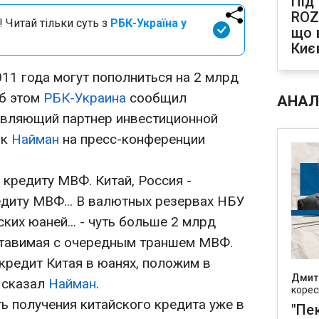
Під
ROZ
 Читай тільки суть з
РБК-Україна у
що 
Киє
11 года могут пополниться на 2 млрд
Об этом
РБК-Украина
сообщил
АНАЛ
авляющий партнер инвестиционной
ик
Найман
на пресс-конференции
 кредиту МВФ. Китай, Россия -
едиту МВФ... В валютных резервах НБУ
ких юаней... - чуть больше 2 млрд
ставимая с очередным траншем МВФ.
кредит Китая в юанях, положим в
Дмит
 сказал
Найман
.
корес
ь получения китайского кредита уже в
"Пек