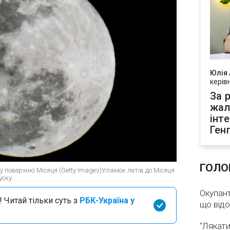
Юлія
керів
За р
жал
інт
Ген
ГОЛО
ь у поверхню Місяця (Getty Images)Уламок летів до Місяця
уску
Окупант
 Читай тільки суть з
РБК-Україна у
що від
"Лякати