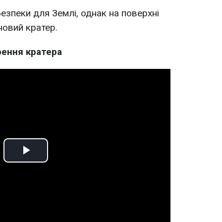
езпеки для Землі, однак на поверхні
новий кратер.
рення кратера
Play
Video