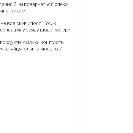
ання й чи повернеться спека:
 синоптиком
не все скінчилося": Усик
сенсаційну заяву щодо кар'єри
 продукти: скільки коштують
речка, яйця, олія та молоко 7