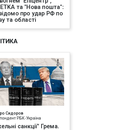
 вогнем "Епіцентр",
ETKA та "Нова пошта":
відомо про удар РФ по
ву та області
ІТИКА
ро Сидоров
пондент РБК-Україна
ельні санкції" Грема.