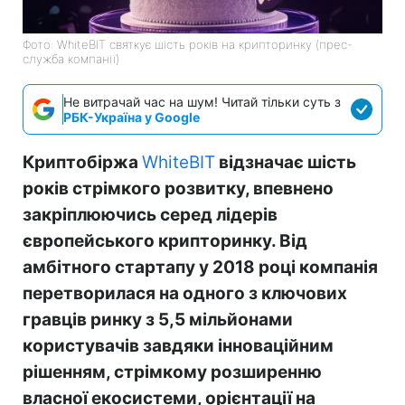
Фото: WhiteBIT святкує шість років на крипторинку (прес-
служба компанії)
Не витрачай час на шум! Читай тільки суть з
РБК-Україна у Google
Криптобіржа
WhiteBIT
відзначає шість
років стрімкого розвитку, впевнено
закріплюючись серед лідерів
європейського крипторинку. Від
амбітного стартапу у 2018 році компанія
перетворилася на одного з ключових
гравців ринку з 5,5 мільйонами
користувачів завдяки інноваційним
рішенням, стрімкому розширенню
власної екосистеми, орієнтації на