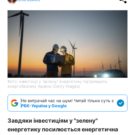
Фото: інвестиції у "зелену" енергетику підтримують
енергобезпеку України (Getty Images)
Не витрачай час на шум! Читай тільки суть з
РБК-Україна у Google
Завдяки інвестиціям у "зелену"
енергетику посилюється енергетична