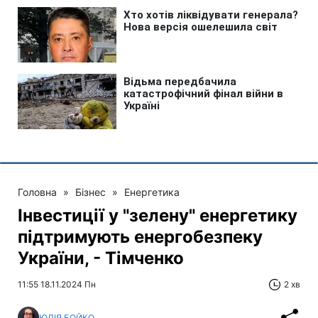
Головна
»
Бізнес
»
Енергетика
Інвестиції у "зелену" енергетику
підтримують енергобезпеку
України, - Тімченко
11:55 18.11.2024 Пн
2 хв
ЮЛІЯ БОЙКО