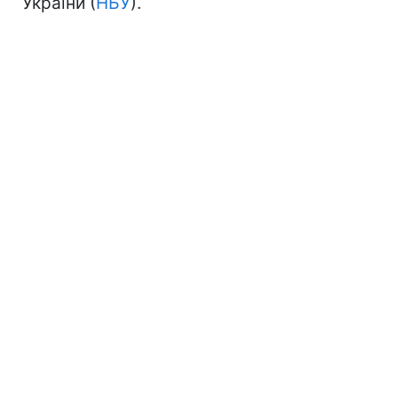
України (
НБУ
).