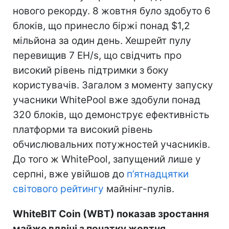
нового рекорду. 8 жовтня було здобуто 6
блоків, що принесло біржі понад $1,2
мільйона за один день. Хешрейт пулу
перевищив 7 EH/s, що свідчить про
високий рівень підтримки з боку
користувачів. Загалом з моменту запуску
учасники WhitePool вже здобули понад
320 блоків, що демонструє ефективність
платформи та високий рівень
обчислювальних потужностей учасників.
До того ж WhitePool, запущений лише у
серпні, вже увійшов до
п’ятнадцятки
світового рейтингу
майнінг-пулів.
WhiteBIT Coin (WBT) показав зростання
майже вдвічі з початку жовтня