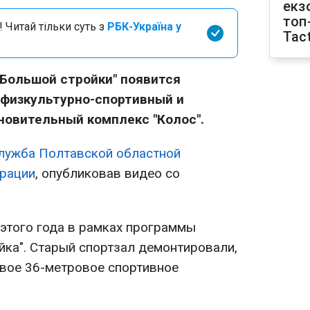
екз
топ
 Читай тільки суть з
РБК-Україна у
Tact
"Большой стройки" появится
физкультурно-спортивный и
новительный комплекс "Колос".
лужба Полтавской областной
трации
, опубликовав видео со
 этого года в рамках программы
йка". Старый спортзал демонтировали,
овое 36-метровое спортивное