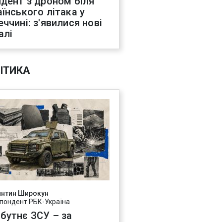
идент з дроном біля
аїнського літака у
еччині: з'явилися нові
алі
ІТИКА
янтин Широкун
пондент РБК-Україна
бутнє ЗСУ – за