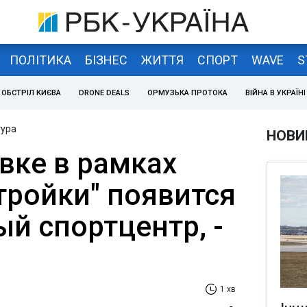
ПОЛІТИКА
БІЗНЕС
ЖИТТЯ
СПОРТ
WAVE
S
ОБСТРІЛ КИЄВА
DRONE DEALS
ОРМУЗЬКА ПРОТОКА
ВІЙНА В УКРАЇНІ
тура
НОВИ
вке в рамках
тройки" появится
й спортцентр, -
1 хв