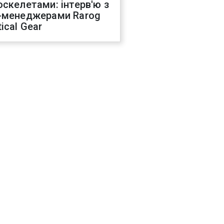
оскелетами: інтерв'ю з
-менеджерами Rarog
ical Gear