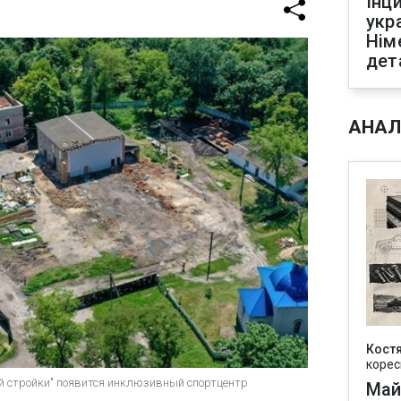
Інц
укр
Нім
дет
АНАЛ
Кост
корес
й стройки" появится инклюзивный спортцентр
Май