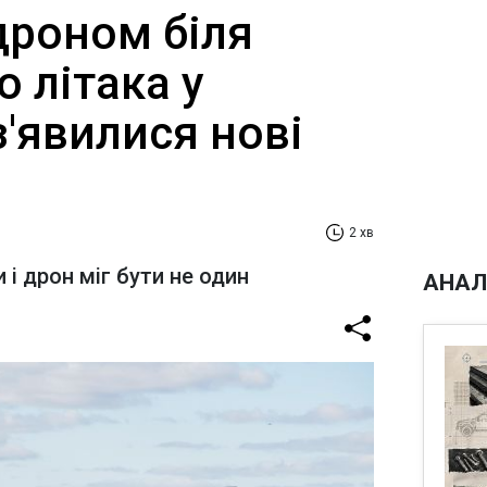
дроном біля
о літака у
з'явилися нові
2 хв
і дрон міг бути не один
АНАЛ