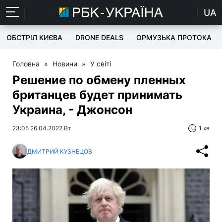
UA
ОБСТРІЛ КИЄВА
DRONE DEALS
ОРМУЗЬКА ПРОТОКА
Головна
»
Новини
»
У світі
Решение по обмену пленных
британцев будет принимать
Украина, - Джонсон
23:05 26.04.2022 Вт
1 хв
ДМИТРИЙ КУЗНЕЦОВ