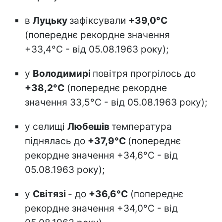
в
Луцьку
зафіксували
+39,0°С
(попереднє рекордне значення
+33,4°С - від 05.08.1963 року);
у
Володимирі
повітря прогрілось до
+38,2°С
(попереднє рекордне
значення 33,5°С - від 05.08.1963 року);
у селищі
Любешів
температура
піднялась до
+37,9°С
(попереднє
рекордне значення +34,6°С - від
05.08.1963 року);
у
Світязі
- до
+36,6°С
(попереднє
рекордне значення +34,0°С - від