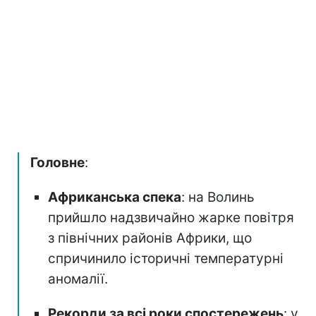
Головне
:
Африканська спека
: на Волинь
прийшло надзвичайно жарке повітря
з північних районів Африки, що
спричинило історичні температурні
аномалії.
Рекорди за всі роки спостережень
: у