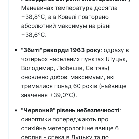
Маневичах температура досягла
+38,8°С, а в Ковелі повторено
абсолютний максимум на рівні
+38,6°С.
"Збиті" рекорди 1963 року
: одразу в
чотирьох населених пунктах (Луцьк,
Володимир, Любешів, Світязь)
оновлено добові максимуми, які
трималися понад 60 років (найвище
значення +39,0°С).
"Червоний" рівень небезпечності
:
синоптики попереджають про
стихійне метеорологічне явище 6
серпня - спека в Луцьку та по