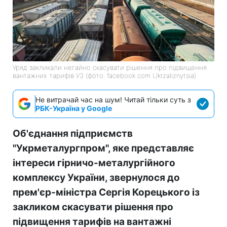
Уряд закликали негайно скасувати рішення про підвищення
вантажних тарифів УЗ (фото: facebook com Ukrzaliznytsia)
Не витрачай час на шум! Читай тільки суть з
РБК-Україна у Google
Об'єднання підприємств
"Укрметалургпром", яке представляє
інтереси гірничо-металургійного
комплексу України, звернулося до
прем'єр-міністра Сергія Корецького із
закликом скасувати рішення про
підвищення тарифів на вантажні