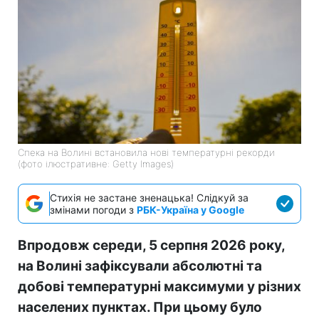
Спека на Волині встановила нові температурні рекорди
(фото ілюстративне: Getty Images)
Стихія не застане зненацька! Слідкуй за
змінами погоди з
РБК-Україна у Google
Впродовж середи, 5 серпня 2026 року,
на Волині зафіксували абсолютні та
добові температурні максимуми у різних
населених пунктах. При цьому було