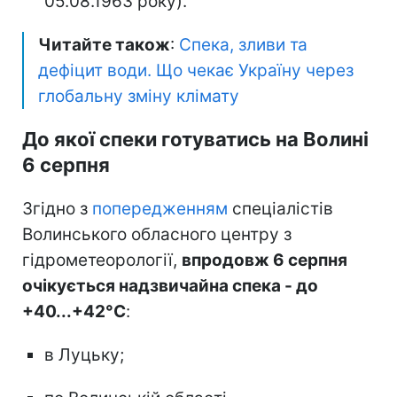
05.08.1963 року).
Читайте також
:
Спека, зливи та
дефіцит води. Що чекає Україну через
глобальну зміну клімату
До якої спеки готуватись на Волині
6 серпня
Згідно з
попередженням
спеціалістів
Волинського обласного центру з
гідрометеорології,
впродовж 6 серпня
очікується надзвичайна спека - до
+40...+42°С
:
в Луцьку;