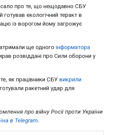
исало про те, що нещодавно СБУ
й готував екологічний теракт в
працю із ворогом йому загрожує
 затримали ще одного
інформатора
ирав розвіддані про Сили оборони у
те, як працівники СБУ
викрили
і готували ракетний удар для
.
омлення про війну Росії проти України
їна в Telegram
.