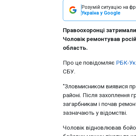
Розумій ситуацію на фро
Україна у Google
Правоохоронці затримали 
Чоловік ремонтував російс
область.
Про це повідомляє
РБК-Ук
СБУ.
"Зловмисником виявися пр
районі. Після захоплення 
загарбникам і почав ремонт
зазначають у відомстві.
Чоловік відновлював бойов