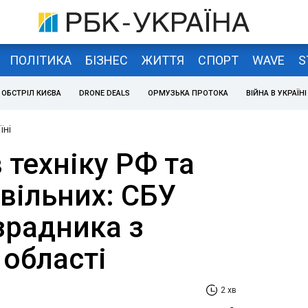
ПОЛІТИКА
БІЗНЕС
ЖИТТЯ
СПОРТ
WAVE
S
ОБСТРІЛ КИЄВА
DRONE DEALS
ОРМУЗЬКА ПРОТОКА
ВІЙНА В УКРАЇНІ
їні
техніку РФ та
вільних: СБУ
зрадника з
 області
2 хв