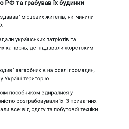
о РФ та грабував їх будинки
здавав" місцевих жителів, які чинили
Ф.
дали українських патріотів та
их катівень, де піддавали жорстоким
одив" загарбників на оселі громадян,
у Україні територію.
воїм пособником вдиралися у
ністю розграбовували їх. З приватних
и все: від одягу та побутової техніки