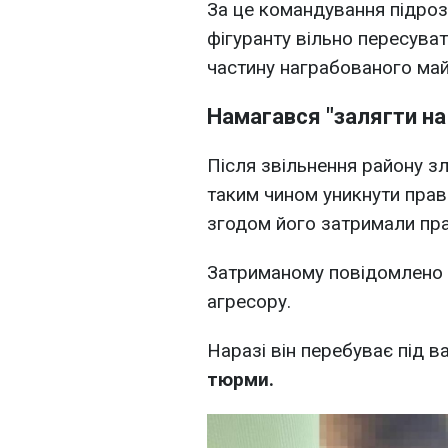
За це командування підроз
фігуранту вільно пересуват
частину награбованого май
Намагався "залягти на
Після звільнення району зл
таким чином уникнути прав
згодом його затримали пр
Затриманому повідомлено 
агресору.
Наразі він перебуває під 
тюрми.