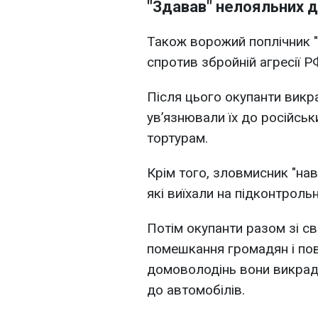
"Здавав" нелояльних д
Також ворожий поплічник "
спротив збройній агресії Р
Після цього окупанти викра
ув’язнювали їх до російськ
тортурам.
Крім того, зловмисник "нав
які виїхали на підконтрольн
Потім окупанти разом зі с
помешкання громадян і пов
домоволодінь вони викрадал
до автомобілів.