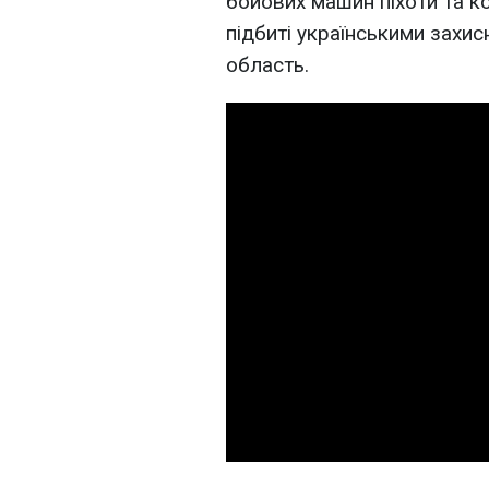
бойових машин піхоти та ко
підбиті українськими захис
область.