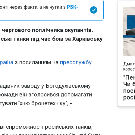
нті через факти, а не чутки з
РБК-
чергового поплічника окупантів.
ькі танки під час боїв за Харківську
раїна
з посиланням на
пресслужбу
Дмит
корес
"Пек
Чи 
ацівник заводу у Богодухівському
пос
громади він зголосився допомагати
рос
увати їхню бронетехніку", -
і спроможності російських танків,