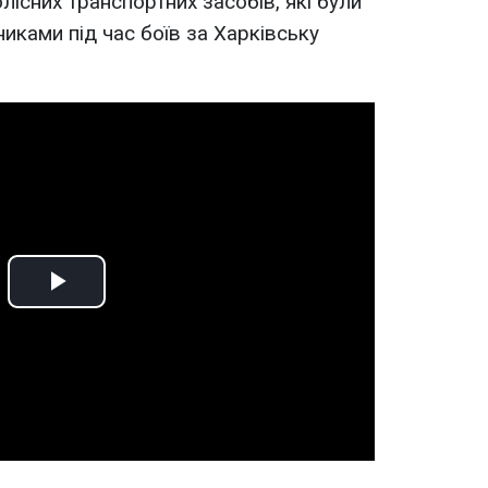
лісних транспортних засобів, які були
никами під час боїв за Харківську
Play
Video