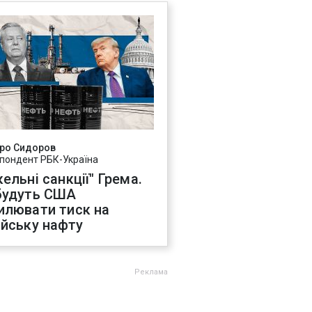
ро Сидоров
пондент РБК-Україна
ельні санкції" Грема.
будуть США
илювати тиск на
ійську нафту