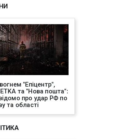
НИ
 вогнем "Епіцентр",
ETKA та "Нова пошта":
відомо про удар РФ по
ву та області
ІТИКА