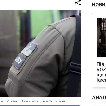
НОВИ
Під
ROZ
що 
Киє
АНАЛ
ській області (facebook.com/SecurSerUkraine)