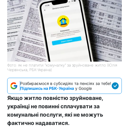
Фото: як не платити "комуналку" за зруйноване житло (Юлія
Червінська, РБК-Україна)
Розбираємося в субсидіях та пенсіях за тебе!
Підпишись на РБК-Україна
у Google
Якщо житло повністю зруйноване,
українці не повинні сплачувати за
комунальні послуги, які не можуть
фактично надаватися.