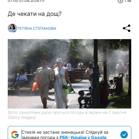
07:00 07.08.2026 Пт
1 хв
Де чекати на дощ?
ТЕТЯНА СТЕПАНОВА
Фото: синоптики дали прогноз погоди в Україні на 7 серпня
(Getty Images)
Стихія не застане зненацька! Слідкуй за
змінами погоди з
РБК-Україна у Google