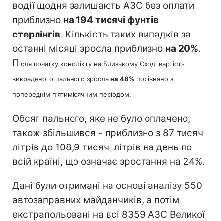
водії щодня залишають АЗС без оплати
приблизно
на 194 тисячі фунтів
стерлінгів
. Кількість таких випадків за
останні місяці зросла приблизно
на 20%
.
П
ісля початку конфлікту на Близькому Сході вартість
викраденого пального зросла
на 48%
порівняно з
попереднім п’ятимісячним періодом.
Обсяг пального, яке не було оплачено,
також збільшився - приблизно з 87 тисяч
літрів до 108,9 тисячі літрів на день по
всій країні, що означає зростання на 24%.
Дані були отримані на основі аналізу 550
автозаправних майданчиків, а потім
екстрапольовані на всі 8359 АЗС Великої