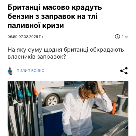
Британці масово крадуть
бензин з заправок на тлі
паливної кризи
06:50 07.08.2026 Пт
2 хв
На яку суму щодня британці обкрадають
власників заправок?
ПИЛИП БОЙКО