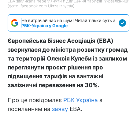
ЕВА закликала переглянути підвищення тарифів "Укрзалізниці"
(фото: facebook com Ukrzaliznytsia)
Не витрачай час на шум! Читай тільки суть з
РБК-Україна у Google
Європейська Бізнес Асоціація (EBA)
звернулася до міністра розвитку громад
та територій Олексія Кулеби із закликом
переглянути проєкт рішення про
підвищення тарифів на вантажні
залізничні перевезення на 30%.
Про це повідомляє
РБК-Україна
з
посиланням на
заяву
EBA.