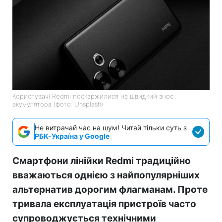
Користувачі Redmi поскаржилися на швидкий знос
акумулятора (фото: Unsplash)
Не витрачай час на шум! Читай тільки суть з
РБК-Україна у Google
Смартфони лінійки Redmi традиційно
вважаються однією з найпопулярніших
альтернатив дорогим флагманам. Проте
тривала експлуатація пристроїв часто
супроводжується технічними