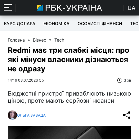
UA
КУРС ДОЛАРА
ЕКОНОМІКА
ОСОБИСТІ ФІНАНСИ
TEC
Головна
»
Бізнес
»
Tech
Redmi має три слабкі місця: про
які мінуси власники дізнаються
не одразу
14:19 08.07.2026 Ср
3 хв
Бюджетні пристрої приваблюють низькою
ціною, проте мають серйозні нюанси
ОЛЬГА ЗАВАДА