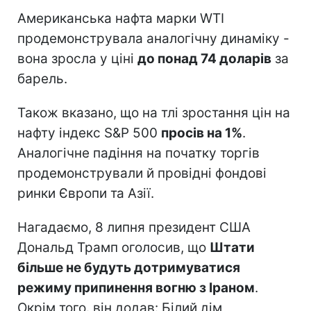
Американська нафта марки WTI
продемонструвала аналогічну динаміку -
вона зросла у ціні
до понад 74 доларів
за
барель.
Також вказано, що на тлі зростання цін на
нафту індекс S&P 500
просів на 1%
.
Аналогічне падіння на початку торгів
продемонстрували й провідні фондові
ринки Європи та Азії.
Нагадаємо, 8 липня президент США
Дональд Трамп оголосив, що
Штати
більше не будуть дотримуватися
режиму припинення вогню з Іраном
.
Окрім того. він додав: Білий дім