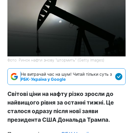
Фото: Ринок нафти знову "штормить" (Getty Images)
Не витрачай час на шум! Читай тільки суть з
РБК-Україна у Google
Світові ціни на нафту різко зросли до
найвищого рівня за останні тижні. Це
сталося одразу після новї заяви
президента США Дональда Трампа.