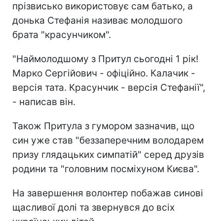
прізвисько використовує сам батько, а
донька Стефанія називає молодшого
брата "красунчиком".
"Наймолодшому з Притул сьогодні 1 рік!
Марко Сергійович - офіційно. Калачик -
версія тата. Красунчик - версія Стефанії",
- написав він.
Також Притула з гумором зазначив, що
син уже став "беззаперечним володарем
призу глядацьких симпатій" серед друзів
родини та "головним посміхуном Києва".
На завершення волонтер побажав синові
щасливої долі та звернувся до всіх