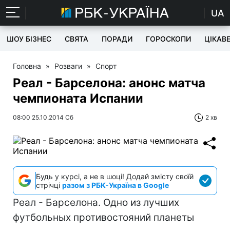
UA
ШОУ БІЗНЕС
СВЯТА
ПОРАДИ
ГОРОСКОПИ
ЦІКАВ
Головна
»
Розваги
»
Спорт
Реал - Барселона: анонс матча
чемпионата Испании
08:00 25.10.2014 Сб
2 хв
Будь у курсі, а не в шоці! Додай змісту своїй
стрічці
разом з РБК-Україна в Google
Реал - Барселона. Одно из лучших
футбольных противостояний планеты