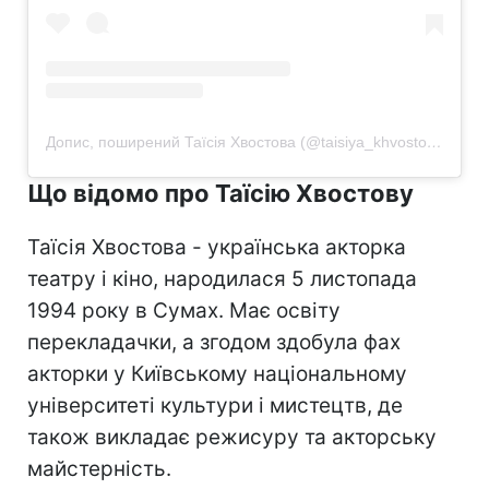
Допис, поширений Таїсія Хвостова (@taisiya_khvostova)
Що відомо про Таїсію Хвостову
Таїсія Хвостова - українська акторка
театру і кіно, народилася 5 листопада
1994 року в Сумах. Має освіту
перекладачки, а згодом здобула фах
акторки у Київському національному
університеті культури і мистецтв, де
також викладає режисуру та акторську
майстерність.