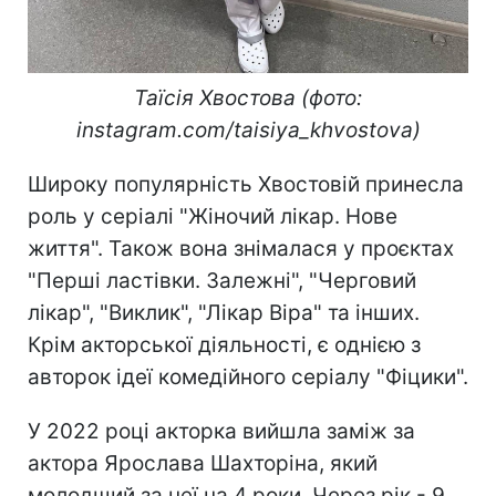
Таїсія Хвостова (фото:
instagram.com/taisiya_khvostova)
Широку популярність Хвостовій принесла
роль у серіалі "Жіночий лікар. Нове
життя". Також вона знімалася у проєктах
"Перші ластівки. Залежні", "Черговий
лікар", "Виклик", "Лікар Віра" та інших.
Крім акторської діяльності, є однією з
авторок ідеї комедійного серіалу "Фіцики".
У 2022 році акторка вийшла заміж за
актора Ярослава Шахторіна, який
молодший за неї на 4 роки. Через рік - 9