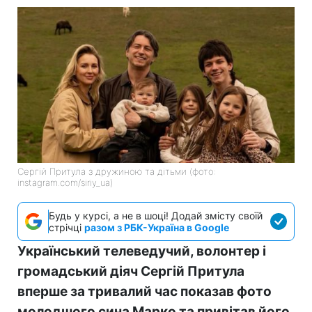
Сергій Притула з дружиною та дітьми (фото:
instagram.com/siriy_ua)
Будь у курсі, а не в шоці! Додай змісту своїй
стрічці
разом з РБК-Україна в Google
Український телеведучий, волонтер і
громадський діяч Сергій Притула
вперше за тривалий час показав фото
молодшого сина Марко та привітав його