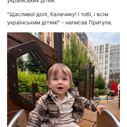
українських дітей.
"Щасливої долі, Калачику! І тобі, і всім
українським дітям!" - написав Притула.