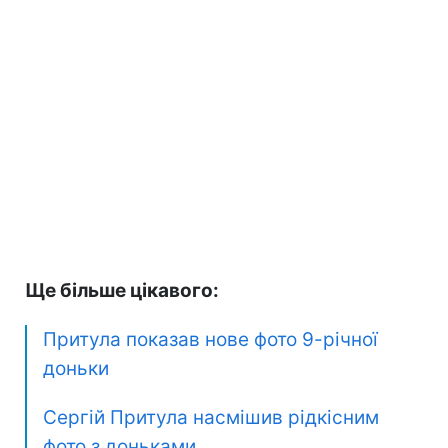
Ще більше цікавого:
Притула показав нове фото 9-річної
доньки
Сергій Притула насмішив рідкісним
фото з доньками