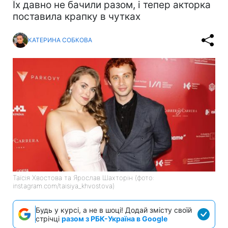
Їх давно не бачили разом, і тепер акторка
поставила крапку в чутках
КАТЕРИНА СОБКОВА
Таїсія Хвостова та Ярослав Шахторін (фото:
instagram.com/taisiya_khvostova)
Будь у курсі, а не в шоці! Додай змісту своїй
стрічці
разом з РБК-Україна в Google