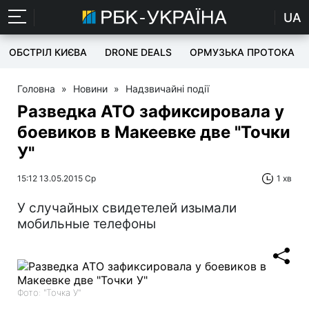
UA
ОБСТРІЛ КИЄВА
DRONE DEALS
ОРМУЗЬКА ПРОТОКА
Головна
»
Новини
»
Надзвичайні події
Разведка АТО зафиксировала у
боевиков в Макеевке две "Точки
У"
15:12 13.05.2015 Ср
1 хв
У случайных свидетелей изымали
мобильные телефоны
Фото: "Точка У"