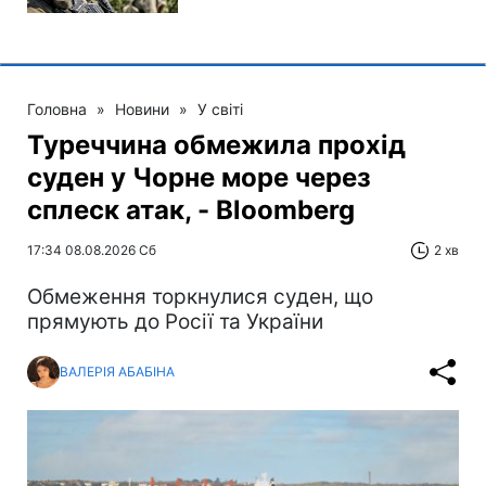
Головна
»
Новини
»
У світі
Туреччина обмежила прохід
суден у Чорне море через
сплеск атак, - Bloomberg
17:34 08.08.2026 Сб
2 хв
Обмеження торкнулися суден, що
прямують до Росії та України
ВАЛЕРІЯ АБАБІНА