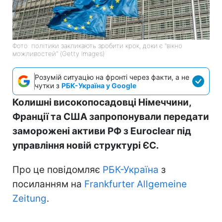
Фото: політики закликають зробити крок, доки є "вікно
можливостей" (Getty Images)
Розумій ситуацію на фронті через факти, а не
чутки з
РБК-Україна у Google
Колишні високопосадовці Німеччини,
Франції та США запропонували передати
заморожені активи РФ з Euroclear під
управління новій структурі ЄС.
Про це повідомляє
РБК-Україна
з
посиланням на
Frankfurter Allgemeine
Zeitung
.