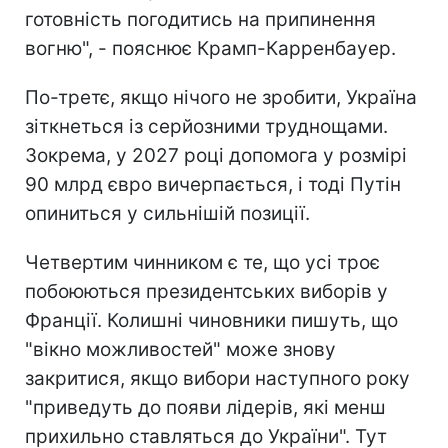
готовність погодитись на припинення
вогню", - пояснює Крамп-Карренбауер.
По-третє, якщо нічого не зробити, Україна
зіткнеться із серйозними труднощами.
Зокрема, у 2027 році допомога у розмірі
90 млрд євро вичерпається, і тоді Путін
опиниться у сильнішій позиції.
Четвертим чинником є те, що усі троє
побоюються президентських виборів у
Франції. Колишні чиновники пишуть, що
"вікно можливостей" може знову
закритися, якщо вибори наступного року
"приведуть до появи лідерів, які менш
прихильно ставляться до України". Тут