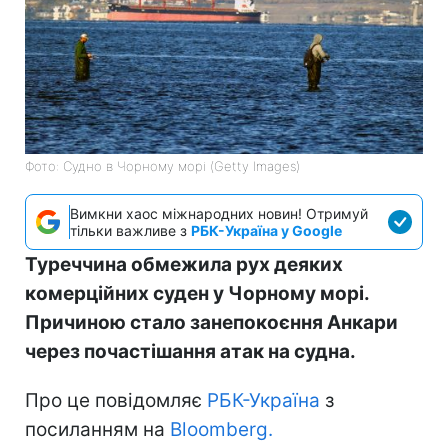
Фото: Судно в Чорному морі (Getty Images)
Вимкни хаос міжнародних новин! Отримуй
тільки важливе з
РБК-Україна у Google
Туреччина обмежила рух деяких
комерційних суден у Чорному морі.
Причиною стало занепокоєння Анкари
через почастішання атак на судна.
Про це повідомляє
РБК-Україна
з
посиланням на
Bloomberg.