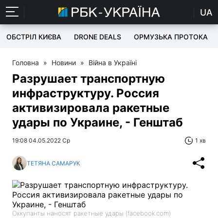
UA
ОБСТРІЛ КИЄВА
DRONE DEALS
ОРМУЗЬКА ПРОТОКА
Головна
»
Новини
»
Війна в Україні
Разрушает транспортную
инфраструктуру. Россия
активизировала ракетные
удары по Украине, - Генштаб
19:08 04.05.2022 Ср
1 хв
ТЕТЯНА САМАРУК
Оккупанты наносят ракетные удары (facebook.com)