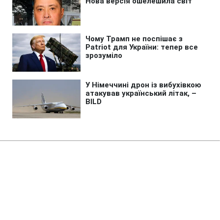
Головна
»
Життя
»
Зміни
Зарплати вчителів і стипендії
зростуть з 1 вересня: скільки
доплатять