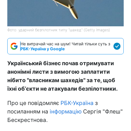
Фото: ударний безпілотник типу "шахед" (Getty Images)
Не витрачай час на шум! Читай тільки суть з
РБК-Україна у Google
Український бізнес почав отримувати
анонімні листи з вимогою заплатити
нібито "власникам шахедів" за те, щоб
їхні обʼєкти не атакували безпілотники.
Про це повідомляє
РБК-Україна
з
посиланням на
інформацію
Сергія "Флеш"
Бескрестнова.