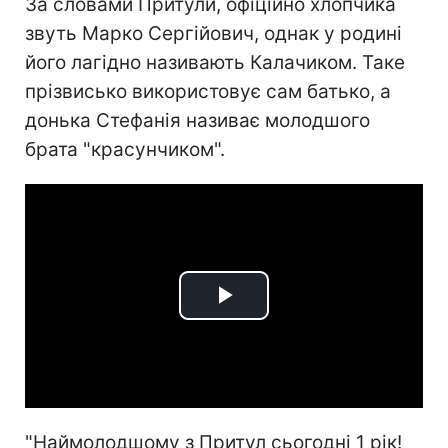
За словами Притули, офіційно хлопчика
звуть Марко Сергійович, однак у родині
його лагідно називають Калачиком. Таке
прізвисько використовує сам батько, а
донька Стефанія називає молодшого
брата "красунчиком".
Play
Video
"Наймолодшому з Притул сьогодні 1 рік!