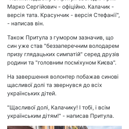
Марко Сергійович - офіційно. Калачик -
версія тата. Красунчик - версія Стефанії",
- написав він.
Також Притула з гумором зазначив, що
син уже став "беззаперечним володарем
призу глядацьких симпатій" серед друзів
родини та "головним посміхуном Києва".
На завершення волонтер побажав синові
щасливої долі та звернувся до всіх
українських дітей.
"Щасливої долі, Калачику! І тобі, і всім
українським дітям!" - написав Притула.