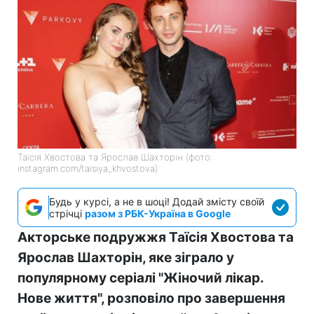
Таїсія Хвостова та Ярослав Шахторін (фото:
instagram.com/taisiya_khvostova)
Будь у курсі, а не в шоці! Додай змісту своїй
стрічці
разом з РБК-Україна в Google
Акторське подружжя Таїсія Хвостова та
Ярослав Шахторін, яке зіграло у
популярному серіалі "Жіночий лікар.
Нове життя", розповіло про завершення