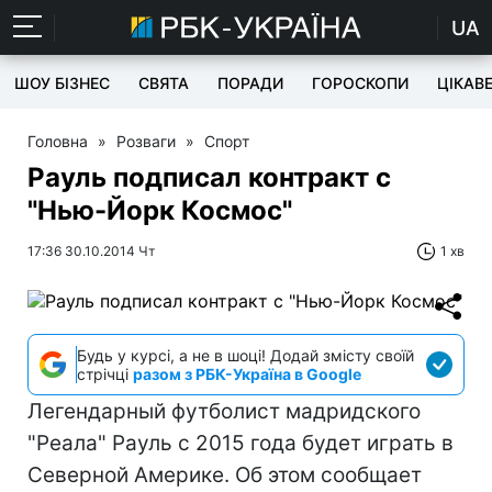
UA
ШОУ БІЗНЕС
СВЯТА
ПОРАДИ
ГОРОСКОПИ
ЦІКАВ
Головна
»
Розваги
»
Спорт
Рауль подписал контракт с
"Нью-Йорк Космос"
17:36 30.10.2014 Чт
1 хв
Будь у курсі, а не в шоці! Додай змісту своїй
стрічці
разом з РБК-Україна в Google
Легендарный футболист мадридского
"Реала" Рауль с 2015 года будет играть в
Северной Америке. Об этом сообщает