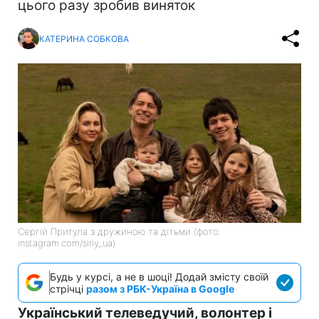
цього разу зробив виняток
КАТЕРИНА СОБКОВА
Сергій Притула з дружиною та дітьми (фото:
instagram.com/siriy_ua)
Будь у курсі, а не в шоці! Додай змісту своїй
стрічці
разом з РБК-Україна в Google
Український телеведучий, волонтер і