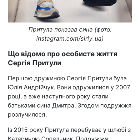
Притула показав сина (фото:
instagram.com/siriy_ua)
Що відомо про особисте життя
Сергія Притули
Першою дружиною Сергія Притули була
Юлія Андрійчук. Вони одружилися у 2007
році, а вже наступного року стали
батьками сина Дмитра. Згодом подружжя
розлучилося.
Із 2015 року Притула перебуває у шлюбі з
Катериною Сопельник. Подружжя