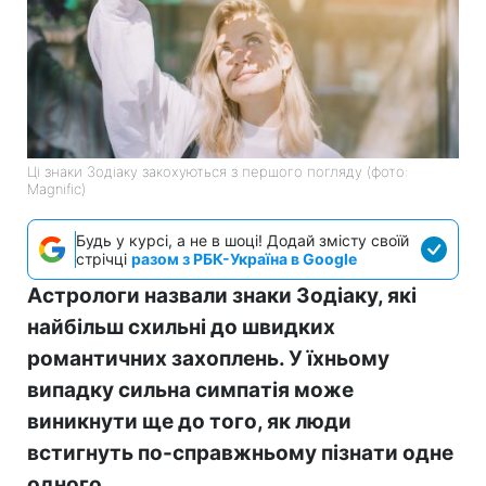
Ці знаки Зодіаку закохуються з першого погляду (фото:
Magnific)
Будь у курсі, а не в шоці! Додай змісту своїй
стрічці
разом з РБК-Україна в Google
Астрологи назвали знаки Зодіаку, які
найбільш схильні до швидких
романтичних захоплень. У їхньому
випадку сильна симпатія може
виникнути ще до того, як люди
встигнуть по-справжньому пізнати одне
одного.