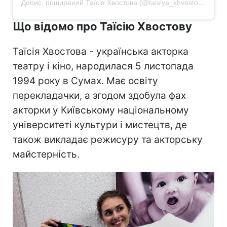
Допис, поширений Таїсія Хвостова (@taisiya_khvostova)
Що відомо про Таїсію Хвостову
Таїсія Хвостова - українська акторка
театру і кіно, народилася 5 листопада
1994 року в Сумах. Має освіту
перекладачки, а згодом здобула фах
акторки у Київському національному
університеті культури і мистецтв, де
також викладає режисуру та акторську
майстерність.