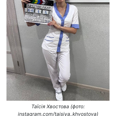
Таїсія Хвостова (фото:
instagram.com/taisiya_khvostova)