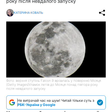
року після невдалого запуску
КАТЕРИНА КОВАЛЬ
Фото: верхня ступінь Falcon 9 врізалась у поверхню Місяця
(Getty Images)Уламок летів до Місяця понад півтора року
після невдалого запуску
Не витрачай час на шум! Читай тільки суть з
РБК-Україна у Google