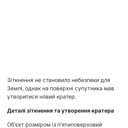
Зіткнення не становило небезпеки для
Землі, однак на поверхні супутника мав
утворитися новий кратер.
Деталі зіткнення та утворення кратера
Об'єкт розміром із п'ятиповерховий