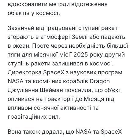
вдосконалити методи відстеження
об'єктів у космосі.
Зазвичай відпрацьовані ступені ракет
згорають в атмосфері Землі або падають
в океан. Проте через необхідність більшої
тяги для місячної місії 2025 року другий
ступінь ракети залишився в космосі.
Директорка SpaceX з наукових програм
NASA та космічних кораблів Dragon
Джуліанна Шейман пояснила, що об'єкт
опинився на траєкторії до Місяця під
впливом сонячної активності та
гравітаційних сил.
Вона також додала, що NASA та SpaceX