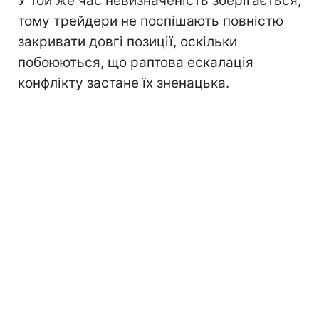
У той же час невизначеність зберігається,
тому трейдери не поспішають повністю
закривати довгі позиції, оскільки
побоюються, що раптова ескалація
конфлікту застане їх зненацька.