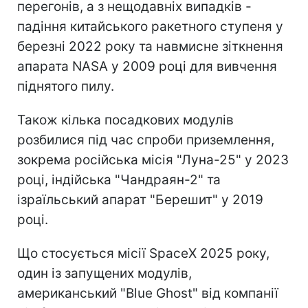
перегонів, а з нещодавніх випадків -
падіння китайського ракетного ступеня у
березні 2022 року та навмисне зіткнення
апарата NASA у 2009 році для вивчення
піднятого пилу.
Також кілька посадкових модулів
розбилися під час спроби приземлення,
зокрема російська місія "Луна-25" у 2023
році, індійська "Чандраян-2" та
ізраїльський апарат "Берешит" у 2019
році.
Що стосується місії SpaceX 2025 року,
один із запущених модулів,
американський "Blue Ghost" від компанії