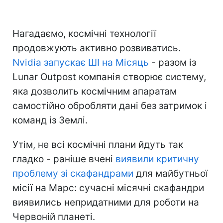
Нагадаємо, космічні технології
продовжують активно розвиватись.
Nvidia запускає ШІ на Місяць
- разом із
Lunar Outpost компанія створює систему,
яка дозволить космічним апаратам
самостійно обробляти дані без затримок і
команд із Землі.
Утім, не всі космічні плани йдуть так
гладко - раніше вчені
виявили критичну
проблему зі скафандрами
для майбутньої
місії на Марс: сучасні місячні скафандри
виявились непридатними для роботи на
Червоній планеті.