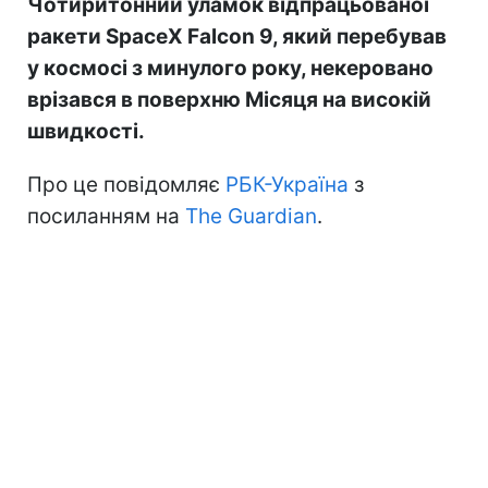
Чотиритонний уламок відпрацьованої
ракети SpaceX Falcon 9, який перебував
у космосі з минулого року, некеровано
врізався в поверхню Місяця на високій
швидкості.
Про це повідомляє
РБК-Україна
з
посиланням на
The Guardian
.