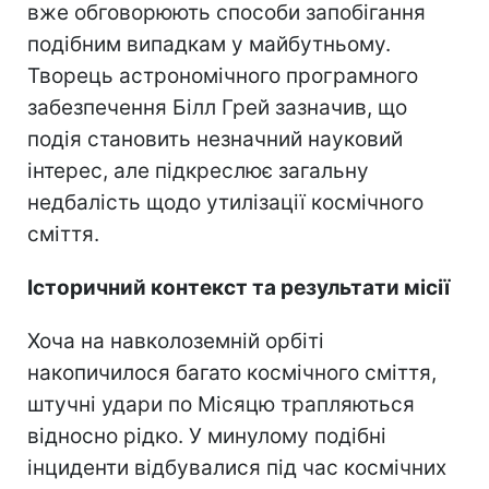
вже обговорюють способи запобігання
подібним випадкам у майбутньому.
Творець астрономічного програмного
забезпечення Білл Грей зазначив, що
подія становить незначний науковий
інтерес, але підкреслює загальну
недбалість щодо утилізації космічного
сміття.
Історичний контекст та результати місії
Хоча на навколоземній орбіті
накопичилося багато космічного сміття,
штучні удари по Місяцю трапляються
відносно рідко. У минулому подібні
інциденти відбувалися під час космічних