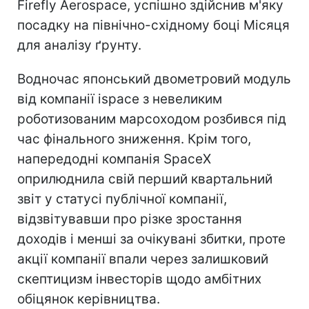
Firefly Aerospace, успішно здійснив м'яку
посадку на північно-східному боці Місяця
для аналізу ґрунту.
Водночас японський двометровий модуль
від компанії ispace з невеликим
роботизованим марсоходом розбився під
час фінального зниження. Крім того,
напередодні компанія SpaceX
оприлюднила свій перший квартальний
звіт у статусі публічної компанії,
відзвітувавши про різке зростання
доходів і менші за очікувані збитки, проте
акції компанії впали через залишковий
скептицизм інвесторів щодо амбітних
обіцянок керівництва.