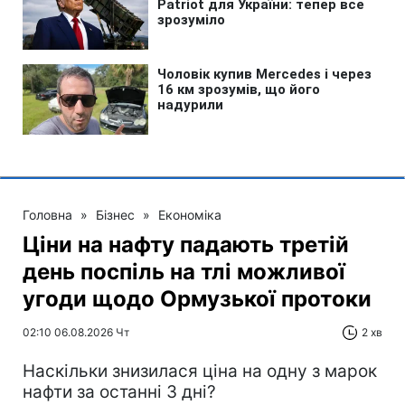
Головна
»
Бізнес
»
Економіка
Ціни на нафту падають третій
день поспіль на тлі можливої
угоди щодо Ормузької протоки
02:10 06.08.2026 Чт
2 хв
Наскільки знизилася ціна на одну з марок
нафти за останні 3 дні?