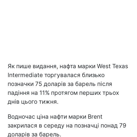
Як пише видання, нафта марки West Texas
Intermediate торгувалася близько
позначки 75 доларів за барель після
падіння на 11% протягом перших трьох
днів цього тижня.
Водночас ціна нафти марки Brent
закрилася в середу на позначці понад 79
доларів за барель.