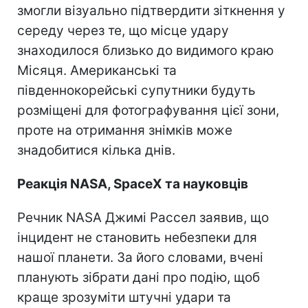
змогли візуально підтвердити зіткнення у
середу через те, що місце удару
знаходилося близько до видимого краю
Місяця. Американські та
південнокорейські супутники будуть
розміщені для фотографування цієї зони,
проте на отримання знімків може
знадобитися кілька днів.
Реакція NASA, SpaceX та науковців
Речник NASA Джимі Рассел заявив, що
інцидент не становить небезпеки для
нашої планети. За його словами, вчені
планують зібрати дані про подію, щоб
краще зрозуміти штучні удари та