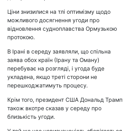
Ціни знизилися на тлі оптимізму щодо
можливого досягнення угоди про
відновлення судноплавства Ормузькою
протокою.
В Ірані в середу заявляли, що спільна
заява обох країн (Ірану та Оману)
перебуває на розгляді, і угода буде
укладена, якщо треті сторони не
перешкоджатимуть процесу.
Крім того, президент США Дональд Трамп
також вкотре сказав у середу про
близькість угоди.