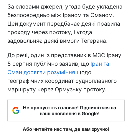
За словами джерел, угода буде укладена
безпосередньо між Іраном та Оманом.
Цей документ передбачає деякі правила
проходу через протоку, і угода
задовольняє деякі вимоги Тегерана.
До речі, один із представників МЗС Ірану
5 серпня публічно заявив, що
Іран та
Оман досягли розуміння
щодо
географічних координат судноплавного
маршруту через Ормузьку протоку.
Не пропустіть головне! Підпишіться на
наші оновлення в Google!
Або читайте нас там, де вам зручно!