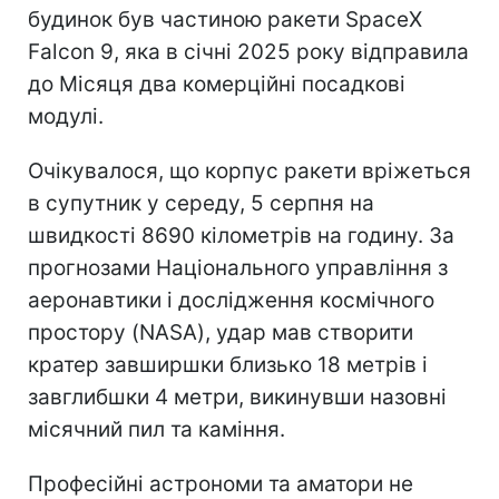
будинок був частиною ракети SpaceX
Falcon 9, яка в січні 2025 року відправила
до Місяця два комерційні посадкові
модулі.
Очікувалося, що корпус ракети вріжеться
в супутник у середу, 5 серпня на
швидкості 8690 кілометрів на годину. За
прогнозами Національного управління з
аеронавтики і дослідження космічного
простору (NASA), удар мав створити
кратер завширшки близько 18 метрів і
завглибшки 4 метри, викинувши назовні
місячний пил та каміння.
Професійні астрономи та аматори не