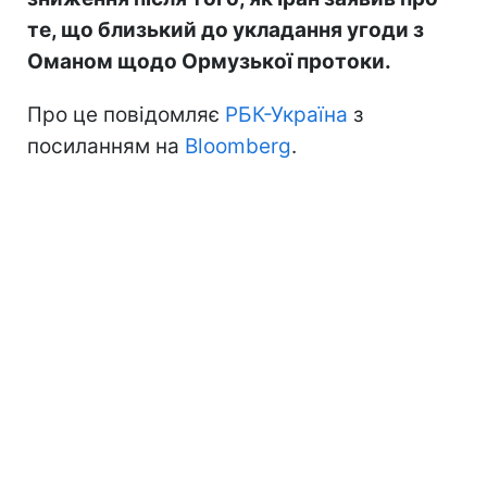
те, що близький до укладання угоди з
Оманом щодо Ормузької протоки.
Про це повідомляє
РБК-Україна
з
посиланням на
Bloomberg
.