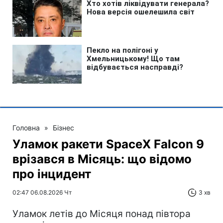
Головна
»
Бізнес
Уламок ракети SpaceX Falcon 9
врізався в Місяць: що відомо
про інцидент
02:47 06.08.2026 Чт
3 хв
Уламок летів до Місяця понад півтора