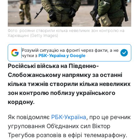
Фото: росіяни створили кілька невеликих зон контролю на
Харківщині (Getty Images)
Розумій ситуацію на фронті через факти, а не
чутки з
РБК-Україна у Google
Російські війська на Південно-
Слобожанському напрямку за останні
кілька тижнів створили кілька невеликих
зон контролю поблизу українського
кордону.
Як повідомляє
РБК-Україна
, про це речник
угруповання Об’єднаних сил Віктор
Трегубов розповів в ефірі телемарафону.