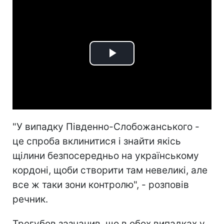
Play
Video
"У випадку Південно-Слобожанського -
це спроба вклинитися і знайти якісь
щілини безпосередньо на українському
кордоні, щоби створити там невеликі, але
все ж таки зони контролю", - розповів
речник.
Трегубов зазначив, що в обох випадках у