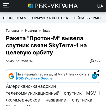
UA
DRONE DEALS
ОРМУЗЬКА ПРОТОКА
ВІЙНА В УКРАЇНІ
Головна
»
Новини
»
Інше
Ракета "Протон-М" вывела
спутник связи SkyTerra-1 на
целевую орбиту
08:45 15.11.2010 Пн
1 хв
Не витрачай час на шум! Читай тільки суть з
РБК-Україна у Google
Американо-канадский
телекоммуникационный спутник MSV-1
(коммерческое название спутника -