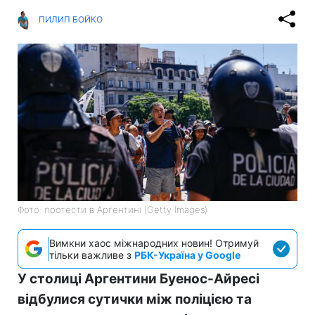
ПИЛИП БОЙКО
Фото: протести в Аргентині (Getty Images)
Вимкни хаос міжнародних новин! Отримуй
тільки важливе з
РБК-Україна у Google
У столиці Аргентини Буенос-Айресі
відбулися сутички між поліцією та