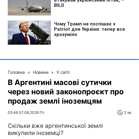
Головна
»
Новини
»
У світі
В Аргентині масові сутички
через новий законопроєкт про
продаж землі іноземцям
05:46 07.08.2026 Пт
2 хв
Скільки вже аргентинської землі
викупили іноземці?