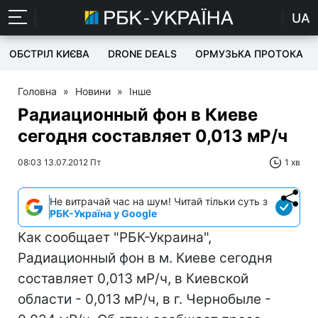
UA
ОБСТРІЛ КИЄВА
DRONE DEALS
ОРМУЗЬКА ПРОТОКА
Головна
»
Новини
»
Інше
Радиационный фон в Киеве
сегодня составляет 0,013 мР/ч
08:03 13.07.2012 Пт
1 хв
Не витрачай час на шум! Читай тільки суть з
РБК-Україна у Google
Как сообщает "РБК-Украина",
Радиационный фон в м. Киеве сегодня
составляет 0,013 мР/ч, в Киевской
области - 0,013 мР/ч, в г. Чернобыле -