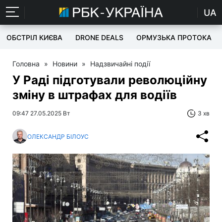
UA
ОБСТРІЛ КИЄВА
DRONE DEALS
ОРМУЗЬКА ПРОТОКА
Головна
»
Новини
»
Надзвичайні події
У Раді підготували революційну
зміну в штрафах для водіїв
09:47 27.05.2025 Вт
3 хв
ОЛЕКСАНДР БІЛОУС