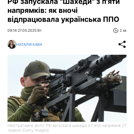
РФ запускала "Шахеди" з п'яти
напрямків: як вночі
відпрацювала українська ППО
09:16 27.05.2025 Вт
2 хв
НАТАЛІЯ КАВА
Ілюстративне фото: РФ запускала шахеди з п'яти напрямків 27
травня (Getty Images)