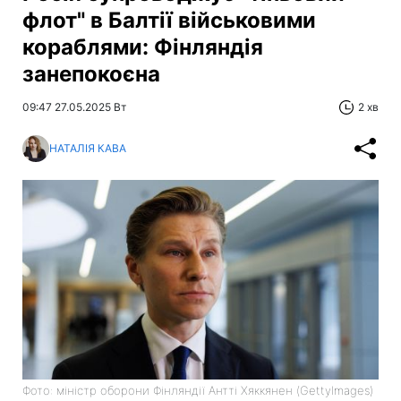
флот" в Балтії військовими
кораблями: Фінляндія
занепокоєна
09:47 27.05.2025 Вт
2 хв
НАТАЛІЯ КАВА
Фото: міністр оборони Фінляндії Антті Хяккянен (GettyImagеs)