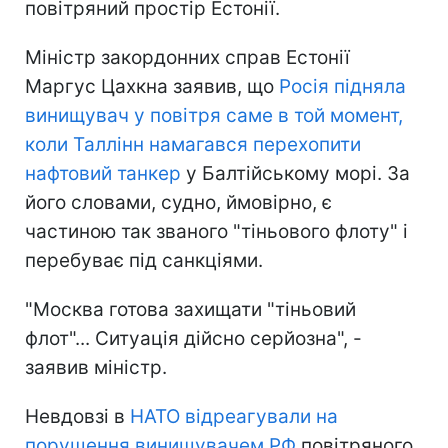
повітряний простір Естонії.
Міністр закордонних справ Естонії
Маргус Цахкна заявив, що
Росія підняла
винищувач у повітря саме в той момент,
коли Таллінн намагався перехопити
нафтовий танкер
у Балтійському морі. За
його словами, судно, ймовірно, є
частиною так званого "тіньового флоту" і
перебуває під санкціями.
"Москва готова захищати "тіньовий
флот"... Ситуація дійсно серйозна", -
заявив міністр.
Невдовзі в
НАТО відреагували на
порушення винищувачем РФ
повітряного