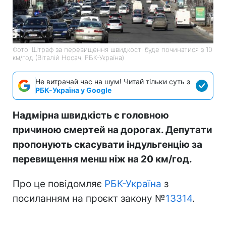
Фото: Штраф за перевищення швидкості буде починатися з 10
км/год (Віталій Носач, РБК-Україна)
Не витрачай час на шум! Читай тільки суть з
РБК-Україна у Google
Надмірна швидкість є головною
причиною смертей на дорогах. Депутати
пропонують скасувати індульгенцію за
перевищення менш ніж на 20 км/год.
Про це повідомляє
РБК-Україна
з
посиланням на проєкт закону №
13314
.