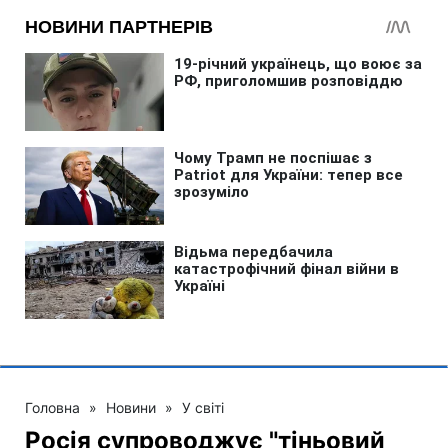
Головна
»
Новини
»
У світі
Росія супроводжує "тіньовий