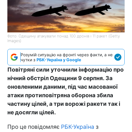
Фото: Одещину атакували понад 100 дронів і 11 ракет (Getty
Images)
Розумій ситуацію на фронті через факти, а не
чутки з
РБК-Україна у Google
Повітряні сили уточнили інформацію про
нічний обстріл Одещини 9 серпня. За
оновленими даними, під час масованої
атаки протиповітряна оборона збила
частину цілей, а три ворожі ракети так і
не досягли цілей.
Про це повідомляє
РБК-Україна
з