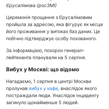
Єрусалімова (росЗМІ)
Церемонія прощання з Єрусалімовим
пройшла за адресою, яка фігурує як місце
його проживання у витоках баз даних. Це
побічно підтверджує особу похованого.
За інформацією, похорон генерал-
лейтенанта планували на 5 серпня.
Вибух у Москві: що відомо
Нагадаємо, 1 серпня в центрі Москви
пролунав
вибух у кафе
, внаслідок якого
постраждали люди. Унаслідок інциденту
загинуло щонайменше 5 людей.