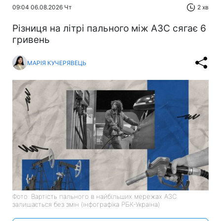
09:04 06.08.2026 Чт
2 хв
Різниця на літрі пального між АЗС сягає 6
гривень
МАРІЯ КУЧЕРЯВЕЦЬ
Фото: Вартість пального в найбільших мережах АЗС
залишається без змін (інфографіка РБК-Україна)