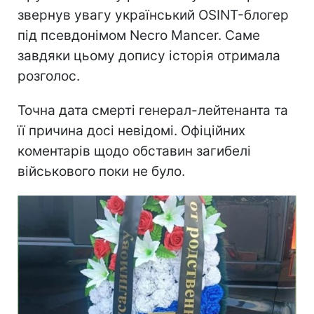
звернув увагу український OSINT-блогер
під псевдонімом Necro Mancer. Саме
завдяки цьому допису історія отримала
розголос.
Точна дата смерті генерал-лейтенанта та
її причина досі невідомі. Офіційних
коментарів щодо обставин загибелі
військового поки не було.