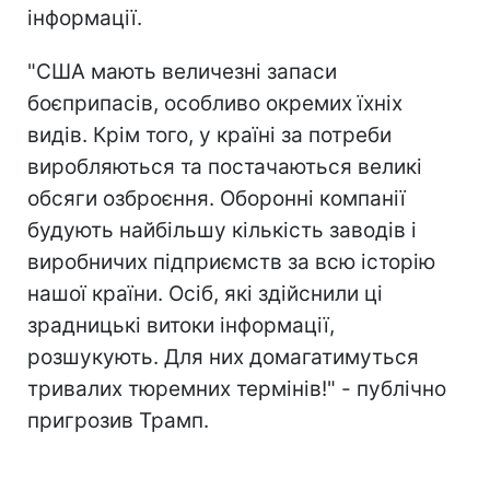
інформації.
"США мають величезні запаси
боєприпасів, особливо окремих їхніх
видів. Крім того, у країні за потреби
виробляються та постачаються великі
обсяги озброєння. Оборонні компанії
будують найбільшу кількість заводів і
виробничих підприємств за всю історію
нашої країни. Осіб, які здійснили ці
зрадницькі витоки інформації,
розшукують. Для них домагатимуться
тривалих тюремних термінів!" - публічно
пригрозив Трамп.