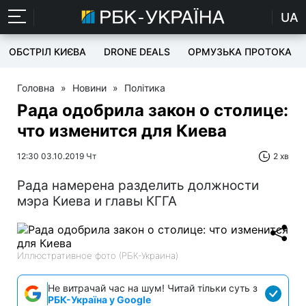
UA
ОБСТРІЛ КИЄВА
DRONE DEALS
ОРМУЗЬКА ПРОТОКА
Головна
»
Новини
»
Політика
Рада одобрила закон о столице:
что изменится для Киева
12:30 03.10.2019 Чт
2 хв
Рада намерена разделить должности
мэра Киева и главы КГГА
Иллюстративное фото (РБК-Украина)
Не витрачай час на шум! Читай тільки суть з
РБК-Україна у Google