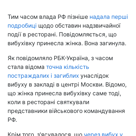
Тим часом влада РФ пізніше
надала перші
подробиці
щодо обставин надзвичайної
події в ресторані. Повідомляється, що
вибухівку принесла жінка. Вона загинула.
Як повідомляло РБК-Україна, з часом
стала відома
точна кількість
постраждалих і загиблих
унаслідок
вибуху в закладі в центрі Москви. Відомо,
що жінка принесла вибухівку саме тоді,
коли в ресторані святкували
представники військового командування
РФ.
Крім того, з'ясувалося, що
через вибух у