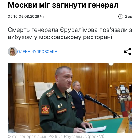
Москви міг загинути генерал
09:10 06.08.2026 Чт
2 хв
Смерть генерала Єрусалімова пов'язали з
вибухом у московському ресторані
ОЛЕНА ЧУПРОВСЬКА
Фото: генерал армії РФ Ігор Єрусалімов (росЗМІ)