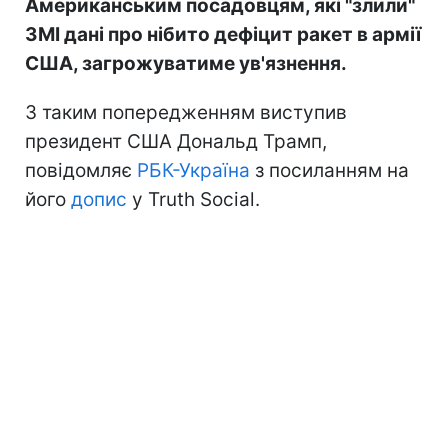
Американським посадовцям, які "злили"
ЗМІ дані про нібито дефіцит ракет в армії
США, загрожуватиме ув'язнення.
З таким попередженням виступив
президент США Дональд Трамп,
повідомляє
РБК-Україна
з посиланням на
його
допис
у Truth Social.