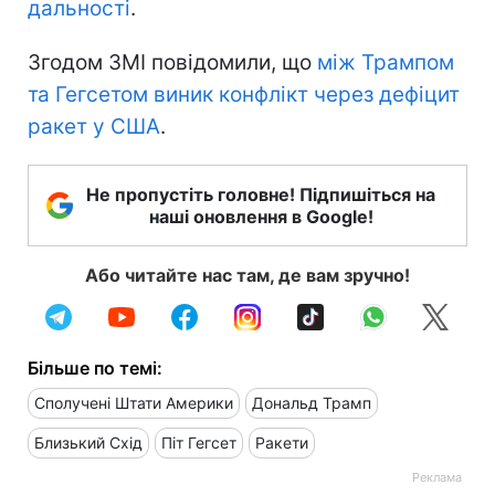
дальності
.
Згодом ЗМІ повідомили, що
між Трампом
та Гегсетом виник конфлікт через дефіцит
ракет у США
.
Не пропустіть головне! Підпишіться на
наші оновлення в Google!
Або читайте нас там, де вам зручно!
Більше по темі:
Сполучені Штати Америки
Дональд Трамп
Близький Схід
Піт Гегсет
Ракети