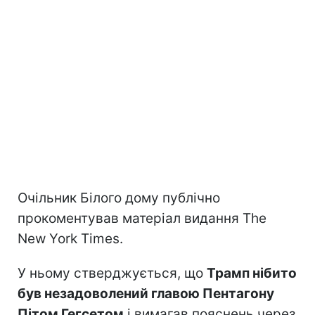
Очільник Білого дому публічно
прокоментував матеріал видання The
New York Times.
У ньому стверджується, що
Трамп нібито
був незадоволений главою Пентагону
Пітом Гегсетом
і вимагав пояснень через