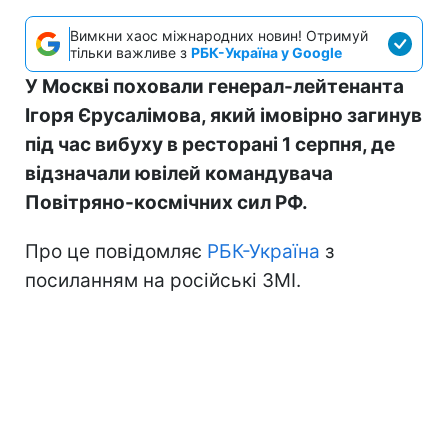
Вимкни хаос міжнародних новин! Отримуй
тільки важливе з
РБК-Україна у Google
У Москві поховали генерал-лейтенанта
Ігоря Єрусалімова, який імовірно загинув
під час вибуху в ресторані 1 серпня, де
відзначали ювілей командувача
Повітряно-космічних сил РФ.
Про це повідомляє
РБК-Україна
з
посиланням на російські ЗМІ.