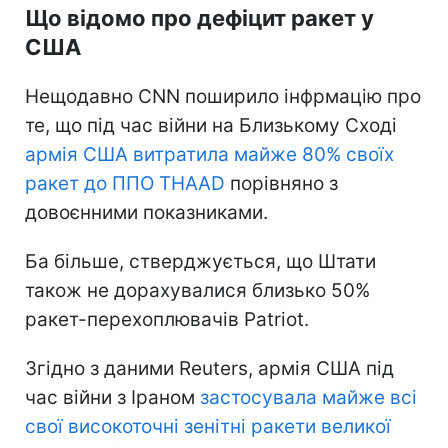
Що відомо про дефіцит ракет у
США
Нещодавно CNN поширило інфрмацію про
те, що під час війни на Близькому Сході
армія США витратила майже 80% своїх
ракет до ППО THAAD
порівняно з
довоєнними показниками.
Ба більше, стверджується, що Штати
також не дорахувалися близько 50%
ракет-перехоплювачів Patriot.
Згідно з даними Reuters, армія США під
час війни з Іраном
застосувала майже всі
свої високоточні зенітні ракети великої