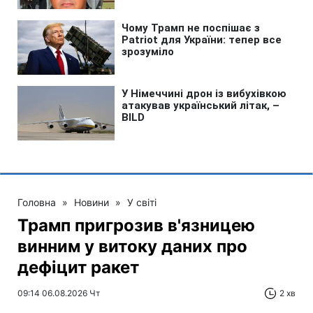
Головна
»
Новини
»
У світі
Трамп пригрозив в'язницею
винним у витоку даних про
дефіцит ракет
09:14 06.08.2026 Чт
2 хв