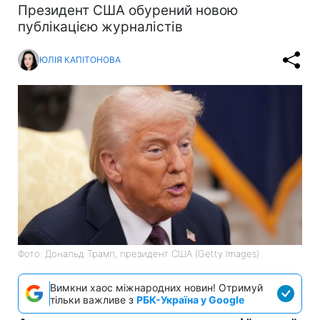
Президент США обурений новою
публікацією журналістів
ЮЛІЯ КАПІТОНОВА
Фото: Дональд Трамп, президент США (Getty Images)
Вимкни хаос міжнародних новин! Отримуй
тільки важливе з
РБК-Україна у Google