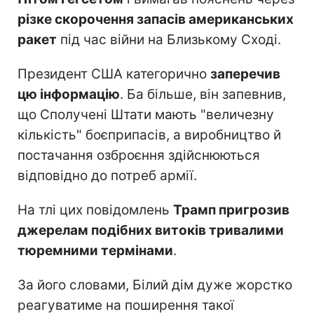
різке скорочення запасів американських
ракет
під час війни на Близькому Сході.
Президент США категорично
заперечив
цю інформацію
. Ба більше, він запевнив,
що Сполучені Штати мають "величезну
кількість" боєприпасів, а виробництво й
постачання озброєння здійснюються
відповідно до потреб армії.
На тлі цих повідомлень
Трамп пригрозив
джерелам подібних витоків тривалими
тюремними термінами
.
За його словами, Білий дім дуже жорстко
реагуватиме на поширення такої