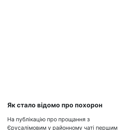
Як стало відомо про похорон
На публікацію про прощання з
Єрусалімовим у районному чаті першим