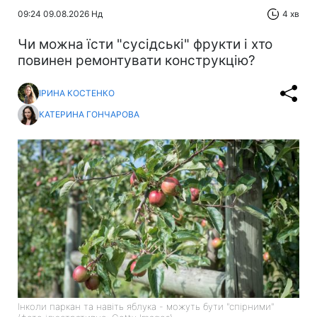
09:24 09.08.2026 Нд
4 хв
Чи можна їсти "сусідські" фрукти і хто
повинен ремонтувати конструкцію?
ІРИНА КОСТЕНКО
КАТЕРИНА ГОНЧАРОВА
Інколи паркан та навіть яблука - можуть бути "спірними"