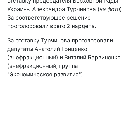
отставку председателя Верховной Рады
Украины Александра Турчинова (
на фото
).
За соответствующее решение
проголосовали всего 2 нардепа.
За отставку Турчинова проголосовали
депутаты Анатолий Гриценко
(внефракционный) и Виталий Барвиненко
(внефракционный, группа
"Экономическое развитие").