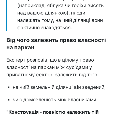
(наприклад, яблука чи горіхи висять
над вашою ділянкою), плоди
належать тому, на чиїй ділянці вони
фактично знаходяться.
Від чого залежить право власності
на паркан
Експерт розповів, що в цілому право
власності на паркан між сусідами у
приватному секторі залежить від того:
на чиїй земельній ділянці він зведений;
чи є домовленість між власниками.
"
Конструкція - повністю належить тій