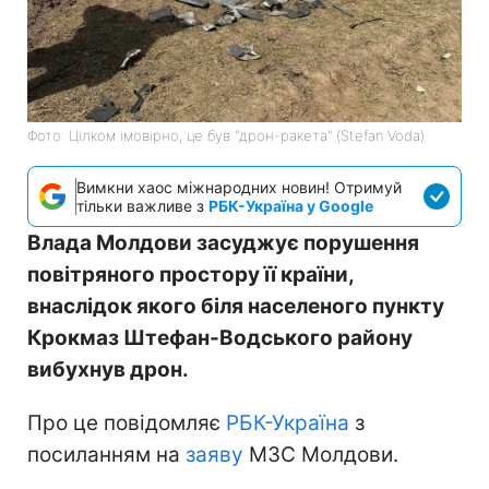
Фото: Цілком імовірно, це був "дрон-ракета" (Stefan Voda)
Вимкни хаос міжнародних новин! Отримуй
тільки важливе з
РБК-Україна у Google
Влада Молдови засуджує порушення
повітряного простору її країни,
внаслідок якого біля населеного пункту
Крокмаз Штефан-Водського району
вибухнув дрон.
Про це повідомляє
РБК-Україна
з
посиланням на
заяву
МЗС Молдови.