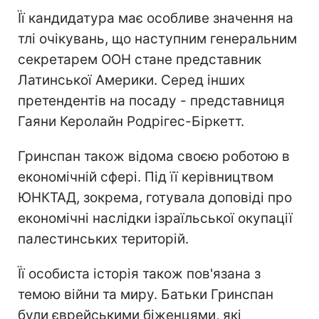
Її кандидатура має особливе значення на
тлі очікувань, що наступним генеральним
секретарем ООН стане представник
Латинської Америки. Серед інших
претендентів на посаду - представниця
Гаяни Керолайн Родрігес-Біркетт.
Гринспан також відома своєю роботою в
економічній сфері. Під її керівництвом
ЮНКТАД, зокрема, готувала доповіді про
економічні наслідки ізраїльської окупації
палестинських територій.
Її особиста історія також пов'язана з
темою війни та миру. Батьки Гринспан
були єврейськими біженцями, які