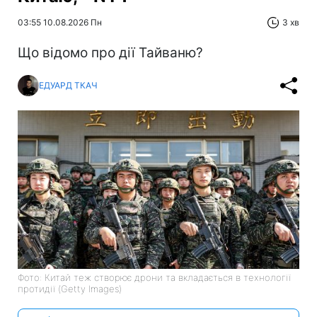
03:55 10.08.2026 Пн
3 хв
Що відомо про дії Тайваню?
ЕДУАРД ТКАЧ
Фото: Китай теж створює дрони та вкладається в технології
протидії (Getty Images)