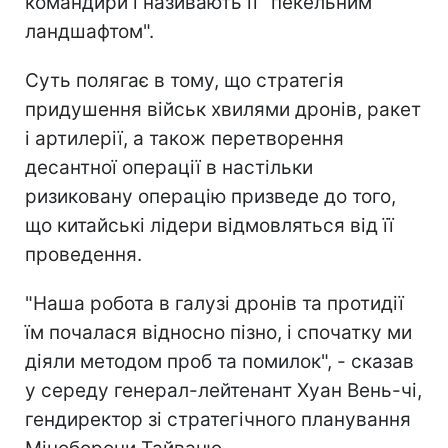
командири і називають її "пекельним
ландшафтом".
Суть полягає в тому, що стратегія
придушення військ хвилями дронів, ракет
і артилерії, а також перетворення
десантної операції в настільки
ризиковану операцію призведе до того,
що китайські лідери відмовляться від її
проведення.
"Наша робота в галузі дронів та протидії
їм почалася відносно пізно, і спочатку ми
діяли методом проб та помилок", - сказав
у середу генерал-лейтенант Хуан Вень-чі,
гендиректор зі стратегічного планування