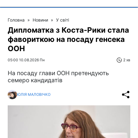
Головна
»
Новини
»
У світі
Дипломатка з Коста-Рики стала
фавориткою на посаду генсека
ООН
05:00 10.08.2026 Пн
2 хв
На посаду глави ООН претендують
семеро кандидатів
ЮЛІЯ МАЛОВІЧКО