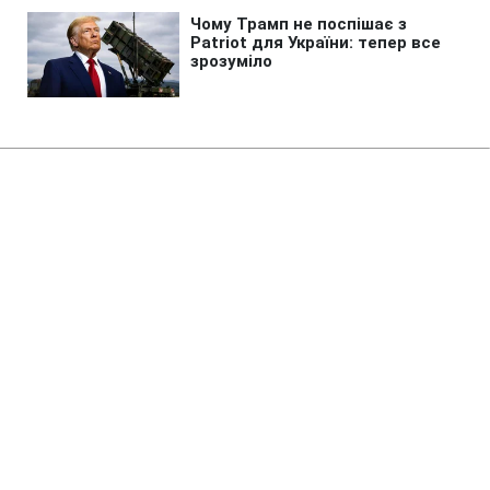
Головна
»
Новини
»
У світі
Найбільші банки РФ потерпають
від ударів по Wildberries, - СЗР
04:47 07.08.2026 Пт
3 хв
Наскільки в ключових банках РФ зросла
частка проблемних кредитів?
ПИЛИП БОЙКО