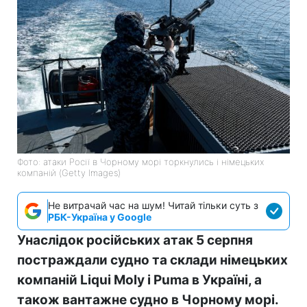
Фото: атаки Росії в Чорному морі торкнулись і німецьких
компаній (Getty Images)
Не витрачай час на шум! Читай тільки суть з
РБК-Україна у Google
Унаслідок російських атак 5 серпня
постраждали судно та склади німецьких
компаній Liqui Moly і Puma в Україні, а
також вантажне судно в Чорному морі.