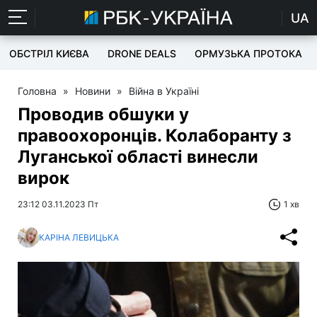
UA
ОБСТРІЛ КИЄВА
DRONE DEALS
ОРМУЗЬКА ПРОТОКА
Головна
»
Новини
»
Війна в Україні
Проводив обшуки у
правоохоронців. Колаборанту з
Луганської області винесли
вирок
23:12 03.11.2023 Пт
1 хв
КАРІНА ЛЕВИЦЬКА