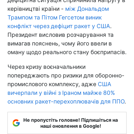
дефіцитна ситуація спричинила напругу в
керівництві країни -
між Дональдом
Трампом та Пітом Гегсетом виник
конфлікт через дефіцит ракет у США
.
Президент висловив розчарування та
вимагав пояснень, чому його ввели в
оману щодо реального стану боєприпасів.
Через кризу воєначальники
попереджають про ризики для оборонно-
промислового комплексу, адже
США
вичерпали у війні з Іраном майже 80%
основних ракет-перехоплювачів для ППО
.
Не пропустіть головне! Підпишіться на
наші оновлення в Google!