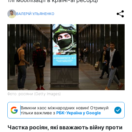
тлі мобілізації в країні-агресорці
ВАЛЕРІЙ УЛЬЯНЕНКО
Фото: росіяни (Getty Images)
Вимкни хаос міжнародних новин! Отримуй
тільки важливе з
РБК-Україна у Google
Частка росіян, які вважають війну проти