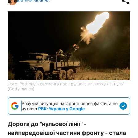
ВАЛЕРІЯ АБАБІНА
Фото: Розповідь сержанта про труднощі на шляху на "нуль"
(GettyImages)
Розумій ситуацію на фронті через факти, а не
чутки з
РБК-Україна у Google
Дорога до "нульової лінії" -
найпередовішої частини фронту - стала