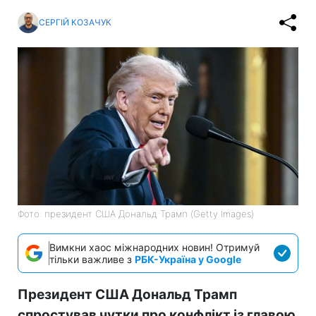
СЕРГІЙ КОЗАЧУК
Фото: президент США Дональд Трамп (Getty Images)
Вимкни хаос міжнародних новин! Отримуй
тільки важливе з
РБК-Україна у Google
Президент США Дональд Трамп
спростував чутки про конфлікт із главою