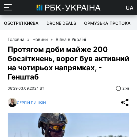
UA
ОБСТРІЛ КИЄВА
DRONE DEALS
ОРМУЗЬКА ПРОТОКА
Головна
»
Новини
»
Війна в Україні
Протягом доби майже 200
боєзіткнень, ворог був активний
на чотирьох напрямках, -
Генштаб
08:29 03.09.2024 Вт
2 хв
СЕРГІЙ ПИШКІН