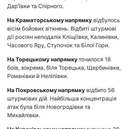
Дар'ївки та Спірного.
На Краматорському напрямку
відбулось
вісім бойових зіткнень. Відбиті штурмові
дії росіян неподалік Кліщіївки, Калинівки,
Часового Яру, Ступочок та Білої Гори.
На Торецькому напрямку
точилося 18
боїв, зокрема, біля Торецька, Щербинівки,
Романівки й Неліпівки.
На Покровському напрямку
відбито 56
штурмових дій. Найбільша концентрація
атак була біля Новогродівки та
Михайлівки.