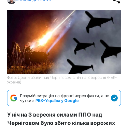
Фото: Дрони збили над Черніговом в ніч на 3 вересня (РБК-
Україна)
Розумій ситуацію на фронті через факти, а не
чутки з
РБК-Україна у Google
У ніч на 3 вересня силами ППО над
Черніговом було збито кілька ворожих