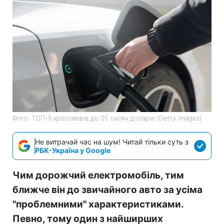
Фото: ТОП-5 кросоверів до 35 тисяч доларів (Getty Images)
Не витрачай час на шум! Читай тільки суть з
РБК-Україна у Google
Чим дорожчий електромобіль, тим
ближче він до звичайного авто за усіма
"проблемними" характеристиками.
Певно, тому один з найширших