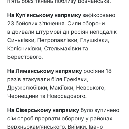
п’ять боєзіткнень поблизу Вовчанська.
На Куп'янському напрямку
зафіксовано
23 бойових зіткнення. Сили оборони
відбивали штурмові дії росіян неподалік
Синьківки, Петропавлівки, Глушківки,
Колісниківки, Стельмахівки та
Берестового.
На Лиманському напрямку
росіяни 18
разів атакували біля Греківки,
Дружелюбівки, Макіївки, Невського,
Чернещини та Новосадового.
На Сіверському напрямку
було зупинено
сім спроб прорвати оборону у районах
Верхньокам’янського, Виїмки, Івано-