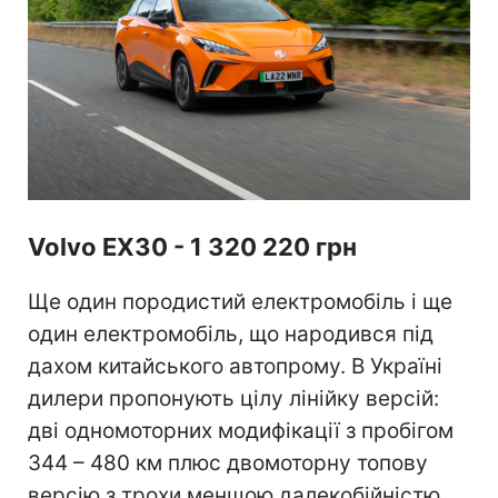
Volvo EX30 - 1 320 220 грн
Ще один породистий електромобіль і ще
один електромобіль, що народився під
дахом китайського автопрому. В Україні
дилери пропонують цілу лінійку версій:
дві одномоторних модифікації з пробігом
344 – 480 км плюс двомоторну топову
версію з трохи меншою далекобійністю