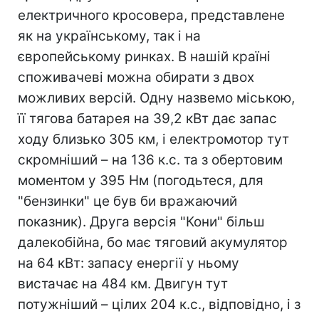
електричного кросовера, представлене
як на українському, так і на
європейському ринках. В нашій країні
споживачеві можна обирати з двох
можливих версій. Одну назвемо міською,
її тягова батарея на 39,2 кВт дає запас
ходу близько 305 км, і електромотор тут
скромніший – на 136 к.с. та з обертовим
моментом у 395 Нм (погодьтеся, для
"бензинки" це був би вражаючий
показник). Друга версія "Кони" більш
далекобійна, бо має тяговий акумулятор
на 64 кВт: запасу енергії у ньому
вистачає на 484 км. Двигун тут
потужніший – цілих 204 к.с., відповідно, і з