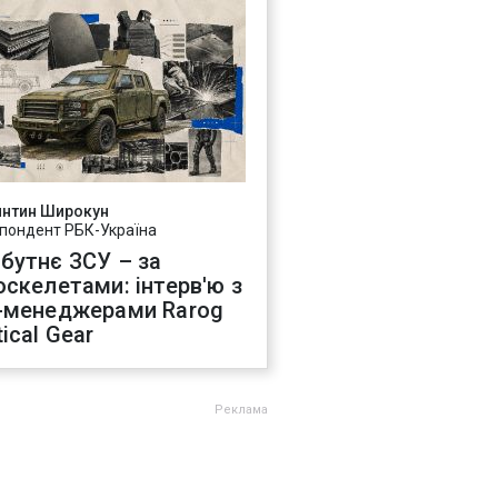
янтин Широкун
пондент РБК-Україна
бутнє ЗСУ – за
оскелетами: інтерв'ю з
-менеджерами Rarog
ical Gear