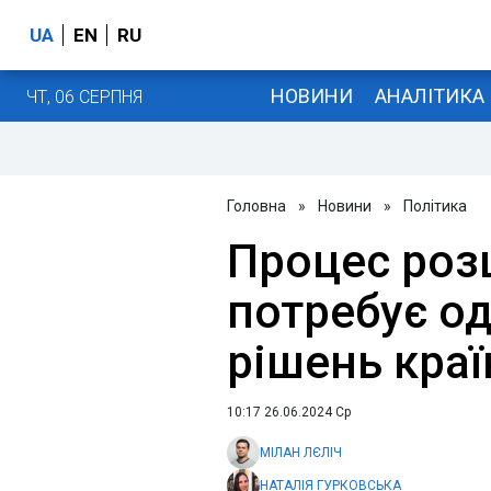
UA
EN
RU
НОВИНИ
АНАЛІТИКА
ЧТ, 06 СЕРПНЯ
Головна
»
Новини
»
Політика
Процес роз
потребує о
рішень краї
10:17 26.06.2024 Ср
МІЛАН ЛЄЛІЧ
НАТАЛІЯ ГУРКОВСЬКА