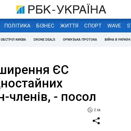
ПОЛІТИКА
БІЗНЕС
ЖИТТЯ
СПОРТ
WAVE
S
ОБСТРІЛ КИЄВА
DRONE DEALS
ОРМУЗЬКА ПРОТОКА
ВІЙНА В УКРАЇНІ
ширення ЄС
дностайних
н-членів, - посол
2 хв