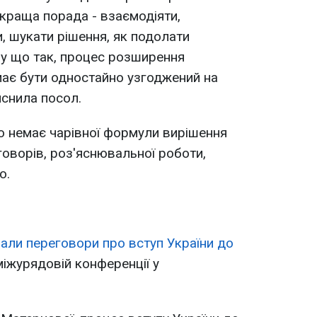
йкраща порада - взаємодіяти,
 шукати рішення, як подолати
ому що так, процес розширення
 має бути одностайно узгоджений на
яснила посол.
о немає чарівної формули вирішення
еговорів, роз'яснювальної роботи,
о.
вали переговори про вступ України до
міжурядовій конференції у