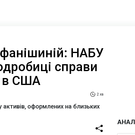
ефанішиній: НАБУ
одробиці справи
 в США
2 хв
у активів, оформлених на близьких
АНАЛ