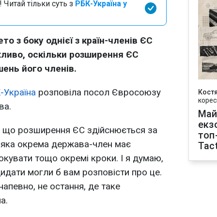
 Читай тільки суть з
РБК-Україна у
о з боку однієї з країн-членів ЄС
ливо, оскільки розширення ЄС
ень його членів.
-Україна
розповіла посол Євросоюзу
Кост
корес
ва.
Май
екз
, що розширення ЄС здійснюється за
топ
ь-яка окрема держава-член має
Tact
окувати тощо окремі кроки. І я думаю,
дидати могли б вам розповісти про це.
 напевно, не остання, де таке
а.