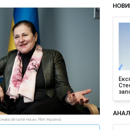
НОВИ
Екс
Сте
зап
АНАЛ
рнова (Віталій Носач, РБК-Україна)