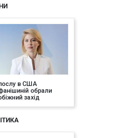
НИ
послу в США
фанішиній обрали
обіжний захід
ІТИКА