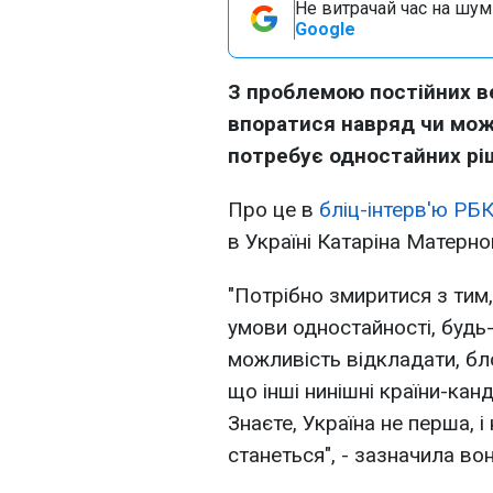
Не витрачай час на шум!
Google
З проблемою постійних вет
впоратися навряд чи мож
потребує одностайних ріш
Про це в
бліц-інтерв'ю РБК
в Україні Катаріна Матерно
"Потрібно змиритися з тим
умови одностайності, буд
можливість відкладати, бл
що інші нинішні країни-кан
Знаєте, Україна не перша, і
станеться", - зазначила вон