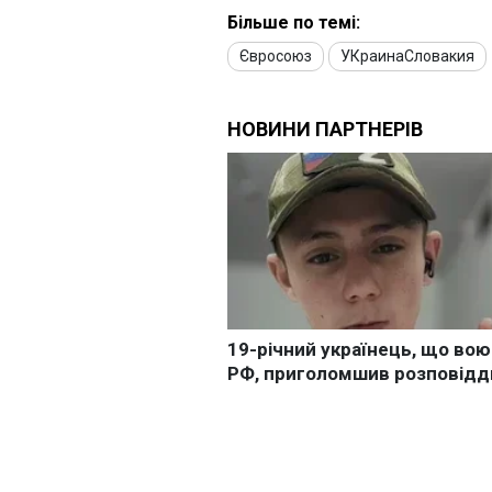
Більше по темі:
Євросоюз
УКраинаСловакия