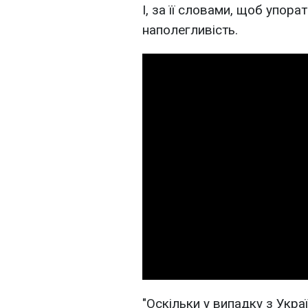
І, за її словами, щоб упор
наполегливість.
"Оскільки у випадку з Укр