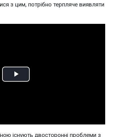
атися з цим, потрібно терпляче виявляти
Play
Video
аїною існують двосторонні проблеми з