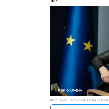
Фото: посол ЄС в Україні Катаріна Мате