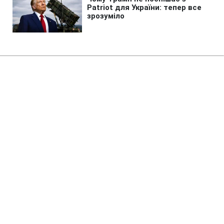
Головна
»
Бізнес
»
Tech
Потужніша Xbox програє PS5?
Розробники пояснили головний
парадокс
14:13 08.08.2026 Сб
2 хв
Чому так відбувається?
ОЛЬГА ЗАВАДА