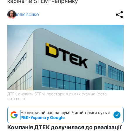
кабінетів STEM-напрямку
ЮЛІЯ БОЙКО
ДТЕК оновить STEM-простори в ліцеях України (фото:
dtek.com)
Не витрачай час на шум! Читай тільки суть з
РБК-Україна у Google
Компанія ДТЕК долучилася до реалізації