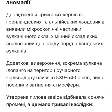
аномалії
Дослідження крижаних кернів із
гренландських та альпійських льодовиків
виявили мікроскопічні частинки
вулканічного скла, хімічний склад яких
аналогічний до складу порід ісландських
вулканів.
Додаткові виверження, зокрема вулкана
Ілопанго на території сучасного
Сальвадору близько 539-540 років, лише
посилили затінення атмосфери.
Утворена пилова завіса відбивала сонячні
промені, а
це мало тривалі наслідки
: