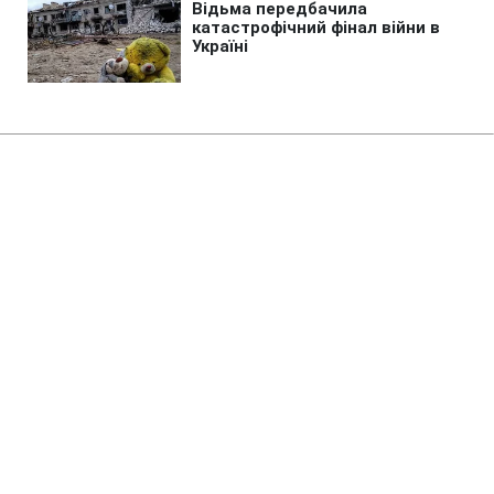
Головна
»
Бізнес
»
Фінанси
Чи варто скуповувати долари:
банкір спрогнозував, чого
чекати від курсу наступного
тижня
07:30 08.08.2026 Сб
4 хв
Від чого залежатиме курс долара і чи
варто очікувати різких змін 10-16 серпня?
АНАСТАСІЯ МАЦЕПА