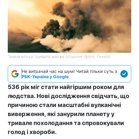
Темна епоха тривала майже сторіччя (фото: Pexels)
Не витрачай час на шум! Читай тільки суть з
РБК-Україна у Google
536 рік міг стати найгіршим роком для
людства. Нові дослідження свідчать, що
причиною стали масштабні вулканічні
виверження, які занурили планету у
тривале похолодання та спровокували
голод і хвороби.