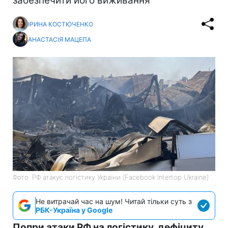
забезпечити його виживання
ІРИНА КОСТЮЧЕНКО
АНАСТАСІЯ МАЦЕПА
Фото: РФ атакує логістику України (Facebook Intertop Ukraine)
Не витрачай час на шум! Читай тільки суть з
РБК-Україна у Google
Попри атаки РФ на логістику, дефіциту