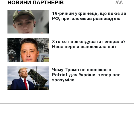
Головна
»
Бізнес
»
Економіка
Стрибок цін на АЗС: в АМКУ