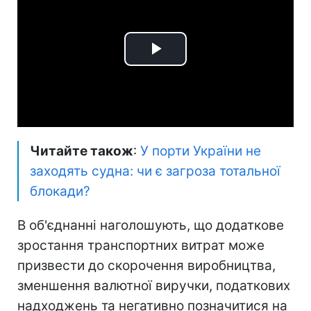
Play
Video
Читайте також
:
У порти України не
заходять судна: чи є загроза тотальної
блокади?
В об'єднанні наголошують, що додаткове
зростання транспортних витрат може
призвести до скорочення виробництва,
зменшення валютної виручки, податкових
надходжень та негативно позначитися на