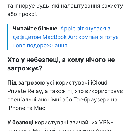
та ігнорує будь-які налаштування захисту
або проксі.
Читайте більше
:
Apple зіткнулася з
дефіцитом MacBook Air: компанія готує
нове подорожчання
Хто у небезпеці, а кому нічого не
загрожує?
Під загрозою
усі користувачі iCloud
Private Relay, а також ті, хто використовує
спеціальні анонімні або Tor-браузери на
iPhone та Mac.
У безпеці
користувачі звичайних VPN-
сервісів. На відміну від захисту Apple,