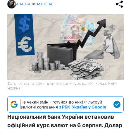
АНАСТАСІЯ МАЦЕПА
Фото: банки та обмінники оновили курс валют (колаж РБК-
Україна)
Не чекай змін - готуйся до них! Фільтруй
валютні коливання
з РБК-Україна у Google
Національний банк України встановив
офіційний курс валют на 6 серпня. Долар