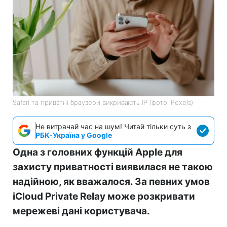
Safari та приватні браузери викривають IP (фото: Pexels)
Не витрачай час на шум! Читай тільки суть з
РБК-Україна у Google
Одна з головних функцій Apple для
захисту приватності виявилася не такою
надійною, як вважалося. За певних умов
iCloud Private Relay може розкривати
мережеві дані користувача.