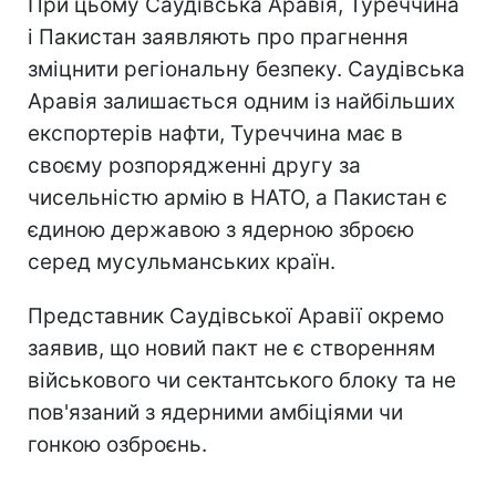
При цьому Саудівська Аравія, Туреччина
і Пакистан заявляють про прагнення
зміцнити регіональну безпеку. Саудівська
Аравія залишається одним із найбільших
експортерів нафти, Туреччина має в
своєму розпорядженні другу за
чисельністю армію в НАТО, а Пакистан є
єдиною державою з ядерною зброєю
серед мусульманських країн.
Представник Саудівської Аравії окремо
заявив, що новий пакт не є створенням
військового чи сектантського блоку та не
пов'язаний з ядерними амбіціями чи
гонкою озброєнь.