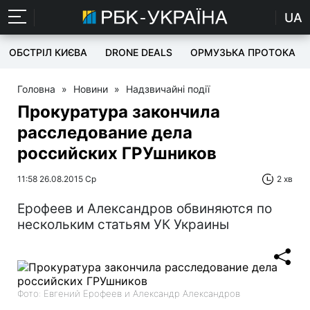
UA
ОБСТРІЛ КИЄВА
DRONE DEALS
ОРМУЗЬКА ПРОТОКА
Головна
»
Новини
»
Надзвичайні події
Прокуратура закончила
расследование дела
российских ГРУшников
11:58 26.08.2015 Ср
2 хв
Ерофеев и Александров обвиняются по
нескольким статьям УК Украины
Фото: Евгений Ерофеев и Александр Александров