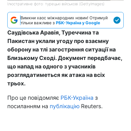
Ілюстративне фото: турецькі військові (GettyImages)
Вимкни хаос міжнародних новин! Отримуй
тільки важливе з
РБК-Україна у Google
Саудівська Аравія, Туреччина та
Пакистан уклали угоду про взаємну
оборону на тлі загострення ситуації на
Близькому Сході. Документ передбачає,
що напад на одного з учасників
розглядатиметься як атака на всіх
трьох.
Про це повідомляє
РБК-Україна
з
посиланням на
публікацію
Reuters.