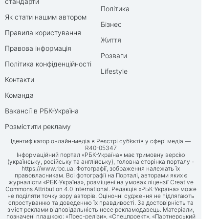
стандарти
Політика
Як стати нашим автором
Бізнес
Правила користування
Життя
Правова інформація
Розваги
Політика конфіденційності
Lifestyle
Контакти
Команда
Вакансії в РБК-Україна
Розмістити рекламу
Ідентифікатор онлайн-медіа в Реєстрі суб’єктів у сфері медіа —
R40-05347
Інформаційний портал «РБК-Україна» має тримовну версію
(українську, російську та англійську), головна сторінка порталу -
https://www.rbc.ua
. Фотографії, зображення належать їх
правовласникам. Всі фотографії на Порталі, авторами яких є
журналісти «РБК-Україна», розміщені на умовах ліцензії Creative
Commons Attribution 4.0 International. Редакція «РБК-Україна» може
не поділяти точку зору авторів. Оціночні судження не підлягають
спростуванню та доведенню їх правдивості. За достовірність та
зміст реклами відповідальність несе рекламодавець. Матеріали,
позначені плашкою: «Прес-релізи», «Спецпроект», «Партнерський