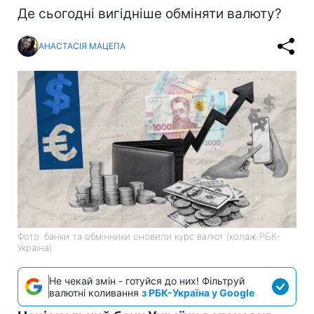
Де сьогодні вигідніше обміняти валюту?
АНАСТАСІЯ МАЦЕПА
Фото: банки та обмінники оновили курс валют (колаж РБК-
Україна)
Не чекай змін - готуйся до них! Фільтруй
валютні коливання
з РБК-Україна у Google