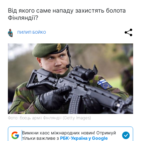
Від якого саме нападу захистять болота
Фінляндії?
ПИЛИП БОЙКО
Фото: боєць армії Фінляндії (Getty Images)
Вимкни хаос міжнародних новин! Отримуй
тільки важливе з
РБК-Україна у Google