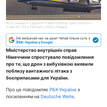
Фото: інцидент з дроном стався поблизу транспортного
літака Ан-124 в Лейпцигу (Getty Images)
Не витрачай час на шум! Читай тільки суть з
РБК-Україна у Google
Міністерство внутрішніх справ
Німеччини спростувало повідомлення
про те, що дрон з вибухівкою виявили
поблизу вантажного літака з
боєприпасами для України.
Про це повідомляє
РБК-Україна
з
посиланням на
Deutsche Welle
.