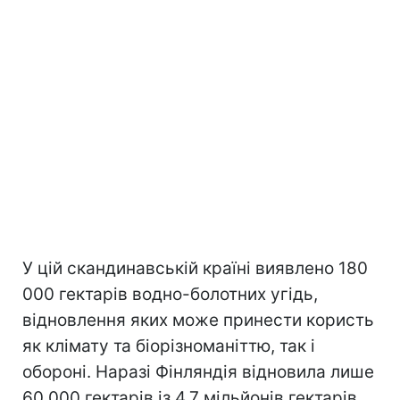
У цій скандинавській країні виявлено 180
000 гектарів водно-болотних угідь,
відновлення яких може принести користь
як клімату та біорізноманіттю, так і
обороні. Наразі Фінляндія відновила лише
60 000 гектарів із 4,7 мільйонів гектарів,