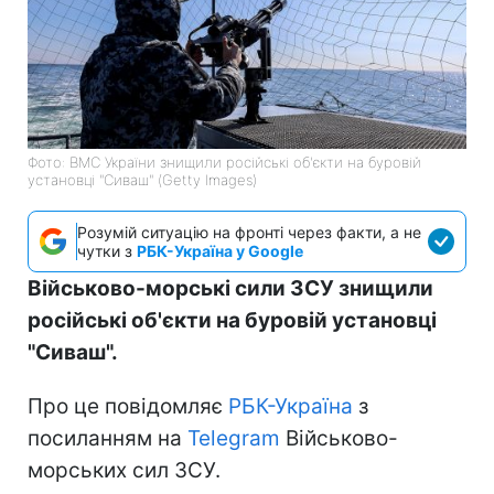
Фото: ВМС України знищили російські об'єкти на буровій
установці "Сиваш" (Getty Images)
Розумій ситуацію на фронті через факти, а не
чутки з
РБК-Україна у Google
Військово-морські сили ЗСУ знищили
російські об'єкти на буровій установці
"Сиваш".
Про це повідомляє
РБК-Україна
з
посиланням на
Telegram
Військово-
морських сил ЗСУ.