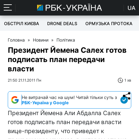
UA
ОБСТРІЛ КИЄВА
DRONE DEALS
ОРМУЗЬКА ПРОТОКА
Головна
»
Новини
»
Політика
Президент Йемена Салех готов
подписать план передачи
власти
21:50 21.11.2011 Пн
1 хв
Не витрачай час на шум! Читай тільки суть з
РБК-Україна у Google
Президент Йемена Али Абдалла Салех
готов подписать план передачи власти
вице-президенту, что приведет к