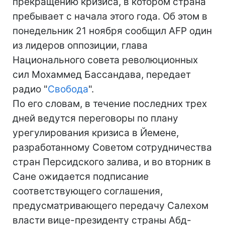
прекращению кризиса, в котором страна
пребывает с начала этого года. Об этом в
понедельник 21 ноября сообщил AFP один
из лидеров оппозиции, глава
Национального совета революционных
сил Мохаммед Бассандава, передает
радио "
Свобода
".
По его словам, в течение последних трех
дней ведутся переговоры по плану
урегулирования кризиса в Йемене,
разработанному Советом сотрудничества
стран Персидского залива, и во вторник в
Сане ожидается подписание
соответствующего соглашения,
предусматривающего передачу Салехом
власти вице-президенту страны Абд-