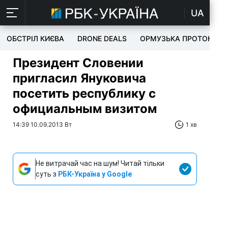
UA
ОБСТРІЛ КИЄВА
DRONE DEALS
ОРМУЗЬКА ПРОТОКА
Президент Словении
пригласил Януковича
посетить республику c
официальным визитом
14:39 10.09.2013 Вт
1 хв
Не витрачай час на шум! Читай тільки
суть з
РБК-Україна у Google