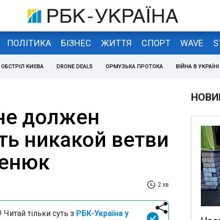
ПОЛІТИКА
БІЗНЕС
ЖИТТЯ
СПОРТ
WAVE
S
ОБСТРІЛ КИЄВА
DRONE DEALS
ОРМУЗЬКА ПРОТОКА
ВІЙНА В УКРАЇНІ
НОВИ
не должен
ть никакой ветви
ценюк
2 хв
 Читай тільки суть з
РБК-Україна у