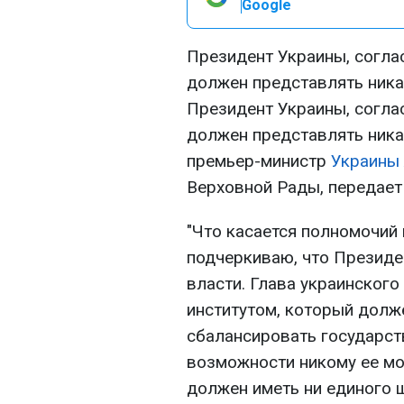
Google
Президент Украины, соглас
должен представлять ника
Президент Украины, соглас
должен представлять ника
премьер-министр
Украины
Верховной Рады, передае
"Что касается полномочий 
подчеркиваю, что Президе
власти. Глава украинског
институтом, который долж
сбалансировать государст
возможности никому ее мо
должен иметь ни единого ш