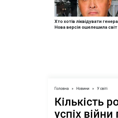
Головна
»
Новини
»
У світі
Кількість ро
успіх війни