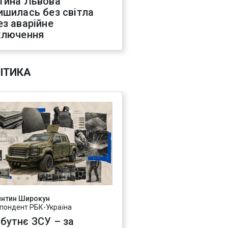
тина Львова
ишилась без світла
ез аварійне
ключення
ІТИКА
янтин Широкун
пондент РБК-Україна
бутнє ЗСУ – за