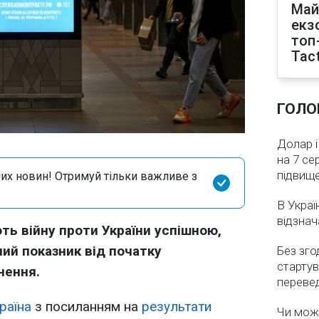
Май
екз
топ
Tact
ГОЛО
Долар і
на 7 се
підвищ
их новин! Отримуй тільки важливе з
В Украї
відзнач
ють війну проти України успішною,
ий показник від початку
Без зго
стартув
нення.
перевед
раїна
з посиланням на
результати
Чи мож