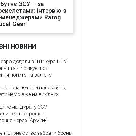
бутнє ЗСУ – за
оскелетами: інтерв'ю з
-менеджерами Rarog
ical Gear
ВНІ НОВИНИ
 євро додали в ціні: курс НБУ
рпня та чи очікується
ення попиту на валюту
ні започаткували нове свято,
атимемо вже на вихідних
ди командира: у ЗСУ
али перші спрощені
ення через "Армія+"
е підприємство забрати бронь