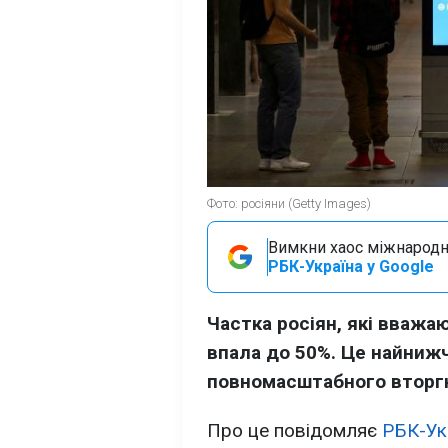
Фото: росіяни (Getty Images)
Вимкни хаос міжнародн
РБК-Україна у Google
Частка росіян, які вважа
впала до 50%. Це найнижч
повномасштабного вторг
Про це повідомляє
РБК-Ук