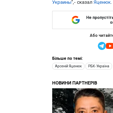
Украины
",- сказал
Яценюк
.
Не пропустіт
о
Або читайте
Більше по темі:
Арсеній Яценюк
РБК-Україна