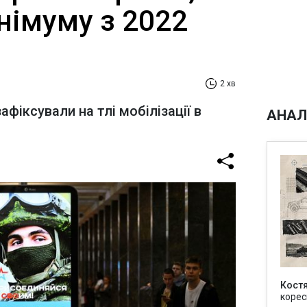
німуму з 2022
2 хв
фіксували на тлі мобілізації в
АНАЛ
Кост
корес