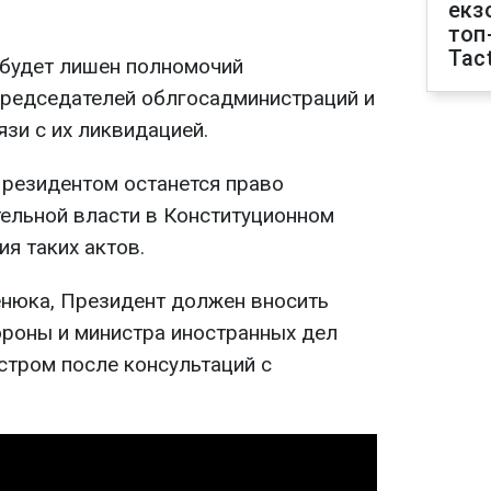
екз
топ
Tact
 будет лишен полномочий
председателей облгосадминистраций и
зи с их ликвидацией.
Президентом останется право
ельной власти в Конституционном
ия таких актов.
енюка, Президент должен вносить
роны и министра иностранных дел
стром после консультаций с