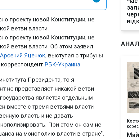
Час
зал
чер
но проекту новой Конституции, не
від
кой ветви власти.
но проекту новой Конституции, не
АНАЛ
кой ветви власти. Об этом заявил
Арсений Яценюк
, выступая с трибуны
т корреспондент
РБК-Украина
.
института Президента, то я
нт не представляет никакой ветви
о государства является отдельным
ен вместе с тремя ветвями власти
венную власть и не давать
Кост
нополизировать. При этом он сам не
корес
анса на монополию власти в стране",
Май