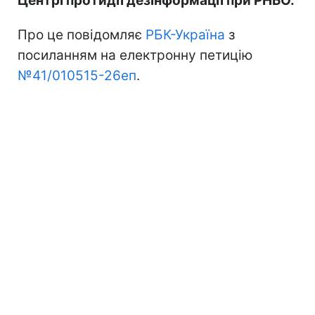
Центрі протидії дезінформації при РНБО.
Про це повідомляє
РБК-Україна
з
посиланням на електронну петицію
№41/010515-26еп
.