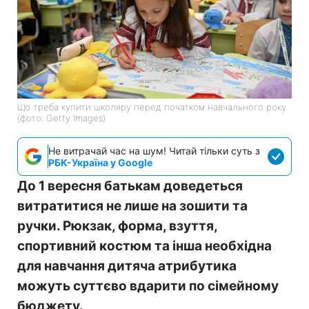
Що треба купити школяру перед початком навчального року
(фото: Getty Images)
Не витрачай час на шум! Читай тільки суть з
РБК-Україна у Google
До 1 вересня батькам доведеться
витратитися не лише на зошити та
ручки. Рюкзак, форма, взуття,
спортивний костюм та інша необхідна
для навчання дитяча атрибутика
можуть суттєво вдарити по сімейному
бюджету.