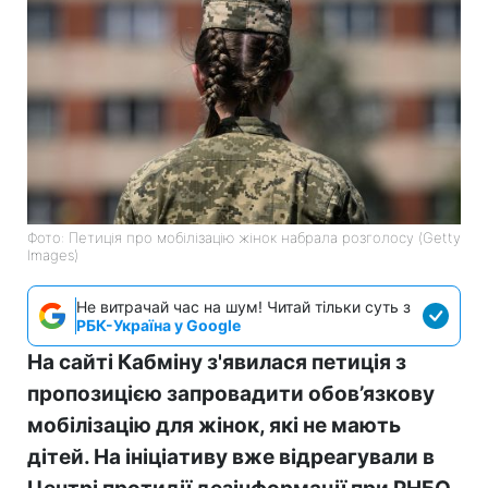
Фото: Петиція про мобілізацію жінок набрала розголосу (Getty
Images)
Не витрачай час на шум! Читай тільки суть з
РБК-Україна у Google
На сайті Кабміну з'явилася петиція з
пропозицією запровадити обов’язкову
мобілізацію для жінок, які не мають
дітей. На ініціативу вже відреагували в