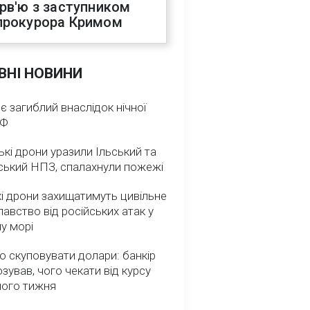
ерв'ю з заступником
прокурора Кримом
ВНІ НОВИНИ
 є загиблий внаслідок нічної
РФ
ькі дрони уразили Ільський та
ський НПЗ, спалахнули пожежі
і дрони захищатимуть цивільне
авство від російських атак у
у морі
о скуповувати долари: банкір
зував, чого чекати від курсу
ного тижня