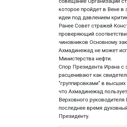
совещание Организации стр
которое пройдет в Вене в 
идеи под давлением крити
Ранее Совет стражей Конст
проверяющий соответствие
чиновников Основному зак
Ахмадинежад не может исп
Министерства нефти.
Спор Президента Ирана с
расценивают как свидете
"группировками" в высших 
что Ахмадинежад пользует
Верховного руководителя 
последнее время духовный
Президенту.