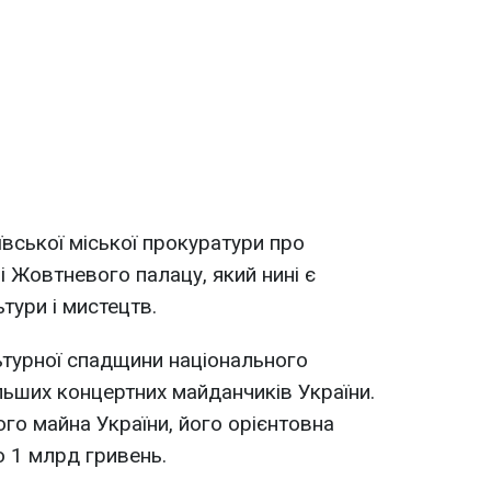
вської міської прокуратури про
і Жовтневого палацу, який нині є
ури і мистецтв.
ьтурної спадщини національного
льших концертних майданчиків України.
о майна України, його орієнтовна
о 1 млрд гривень.