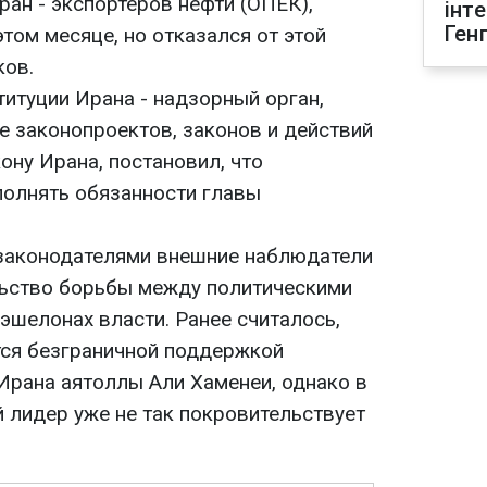
ан - экспортеров нефти (ОПЕК),
інт
Ген
этом месяце, но отказался от этой
ков.
итуции Ирана - надзорный орган,
 законопроектов, законов и действий
ону Ирана, постановил, что
олнять обязанности главы
 законодателями внешние наблюдатели
льство борьбы между политическими
эшелонах власти. Ранее считалось,
ся безграничной поддержкой
Ирана аятоллы Али Хаменеи, однако в
 лидер уже не так покровительствует