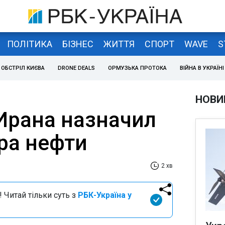
ПОЛІТИКА
БІЗНЕС
ЖИТТЯ
СПОРТ
WAVE
S
ОБСТРІЛ КИЄВА
DRONE DEALS
ОРМУЗЬКА ПРОТОКА
ВІЙНА В УКРАЇНІ
НОВИ
Ирана назначил
ра нефти
2 хв
 Читай тільки суть з
РБК-Україна у