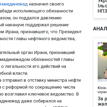
Укр
Ахмадинежад
назначил своего
Іль
абади исполняющего обязанности
НПЗ
разом, он поддался давлению
ый накануне поддержал решение
АНАЛ
ии Ирана, признавшего, что Президент
нности главы нефтяного ведомства,
.
ательный орган Ирана, признавший
хмадинежадом обязанностей главы
о легальности его действий на
ебной власти.
на отправил в отставку министра нефти
и с реформой по сокращению числа
Юлія
керів
но возглавил ключевое ведомство. В
За р
мадинежад даже собирался на
жал