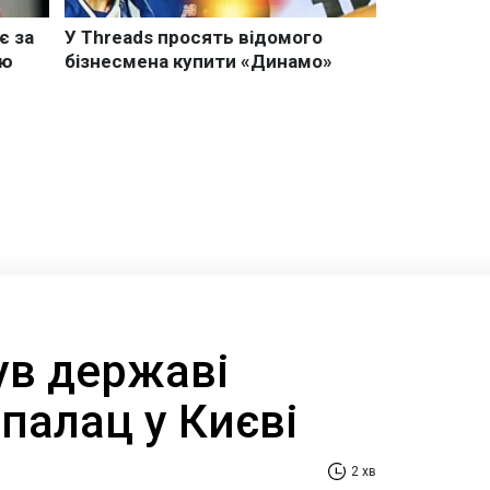
ув державі
палац у Києві
2 хв