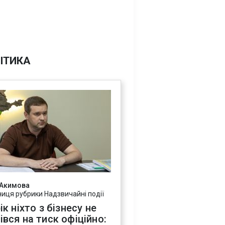
ІТИКА
 Акимова
ниця рубрики Надзвичайні події
ік ніхто з бізнесу не
івся на тиск офіційно: