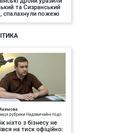
аїнські дрони уразили
ський та Сизранський
, спалахнули пожежі
ІТИКА
 Акимова
ниця рубрики Надзвичайні події
ік ніхто з бізнесу не
івся на тиск офіційно: