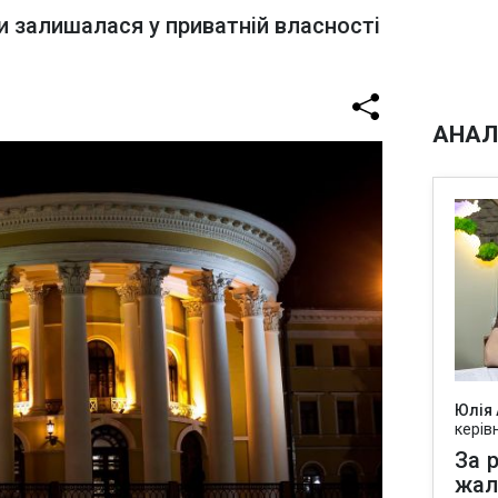
и залишалася у приватній власності
АНАЛ
Юлія
керів
За р
жал