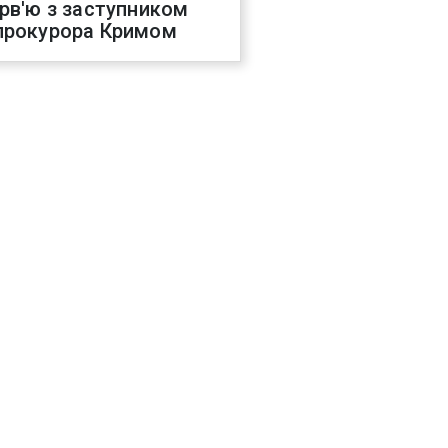
ерв'ю з заступником
прокурора Кримом