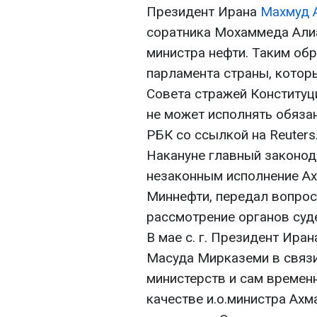
Президент Ирана
Махмуд 
соратника Мохаммеда Али
министра нефти. Таким об
парламента страны, котор
Совета стражей Конституц
не может исполнять обяза
РБК со ссылкой на Reuters
Накануне главный законод
незаконным исполнение А
Миннефти, передал вопрос 
рассмотрение органов суд
В мае с. г. Президент Ира
Масуда Мирказеми в связ
министерств и сам времен
качестве и.о.министра Ах