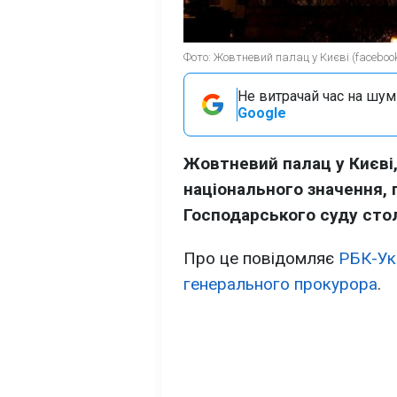
Фото: Жовтневий палац у Києві (faceboo
Не витрачай час на шум!
Google
Жовтневий палац у Києві,
національного значення, 
Господарського суду стол
Про це повідомляє
РБК-Ук
генерального прокурора
.