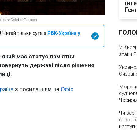
інт
Ген
k.com/OctoberPalace)
ГОЛО
 Читай тільки суть з
РБК-Україна у
У Києві
атаки 
 який має статус пам'ятки
повернуть державі після рішення
Українс
иці.
Сизран
Морськ
раїна
з посиланням на
Офіс
суднопл
Чорном
Чи варт
спрогно
наступ