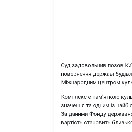
Суд задовольнив позов Киї
повернення державі будівл
Міжнародним центром культ
Комплекс є пам'яткою кул
значення та одним із найбі
За даними Фонду державног
вартість становить близьк