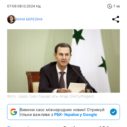
07:06 08.12.2024 Нд
7 хв
АННА БЕРЕЗІНА
Фото: лідер Сирії Башар аль-Асад (GettyImages)
Вимкни хаос міжнародних новин! Отримуй
тільки важливе з
РБК-Україна у Google