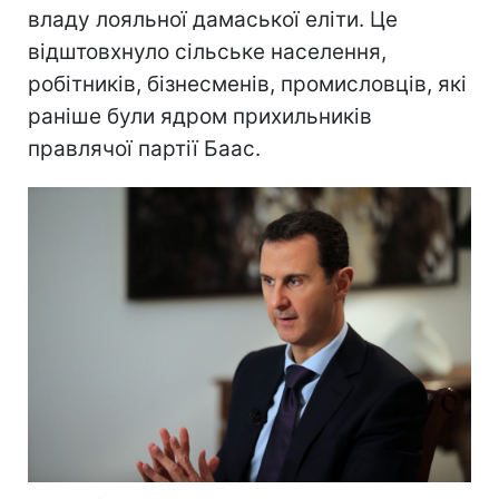
владу лояльної дамаської еліти. Це
відштовхнуло сільське населення,
робітників, бізнесменів, промисловців, які
раніше були ядром прихильників
правлячої партії Баас.