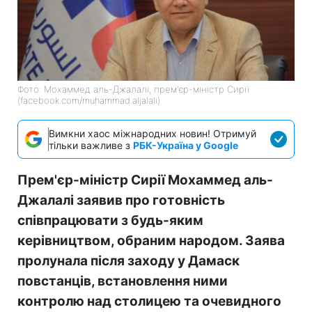
Фото: Мохаммед аль-Джалалі, прем'єр-міністр Сирії
(facebook.com/muhammad.aljalali)
Вимкни хаос міжнародних новин! Отримуй
тільки важливе з
РБК-Україна у Google
Прем'єр-міністр Сирії Мохаммед аль-
Джалалі заявив про готовність
співпрацювати з будь-яким
керівництвом, обраним народом. Заява
пролунала після заходу у Дамаск
повстанців, встановлення ними
контролю над столицею та очевидного