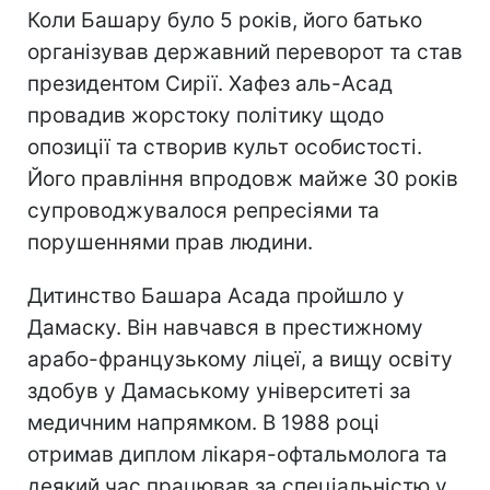
Коли Башару було 5 років, його батько
організував державний переворот та став
президентом Сирії. Хафез аль-Асад
провадив жорстоку політику щодо
опозиції та створив культ особистості.
Його правління впродовж майже 30 років
супроводжувалося репресіями та
порушеннями прав людини.
Дитинство Башара Асада пройшло у
Дамаску. Він навчався в престижному
арабо-французькому ліцеї, а вищу освіту
здобув у Дамаському університеті за
медичним напрямком. В 1988 році
отримав диплом лікаря-офтальмолога та
деякий час працював за спеціальністю у