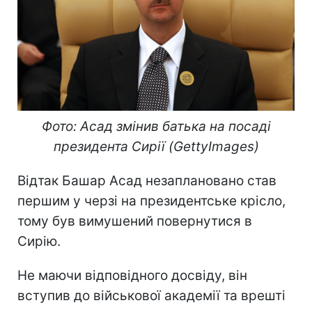
Фото: Асад змінив батька на посаді
президента Сирії (GettyImages)
Відтак Башар Асад незаплановано став
першим у черзі на президентське крісло,
тому був вимушений повернутися в
Сирію.
Не маючи відповідного досвіду, він
вступив до військової академії та врешті