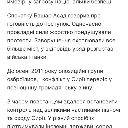
ймовірну загрозу національній безпеці.
Спочатку Башар Асад говорив про
готовність до поступок. Одночасно
провладні сили жорстко придушували
протести. Заворушення охоплювали все
більше міст, у відповідь уряд розгортав
війська і танки.
До осені 2011 року опозиційні групи
озброїлися, і конфлікт у Сирії переріс у
повноцінну громадянську війну.
З часом повстанцям вдалося встановити
контроль над великими частинами півночі
та сходу Сирії. У різний спосіб їх
підтримували іноземні держави, серед