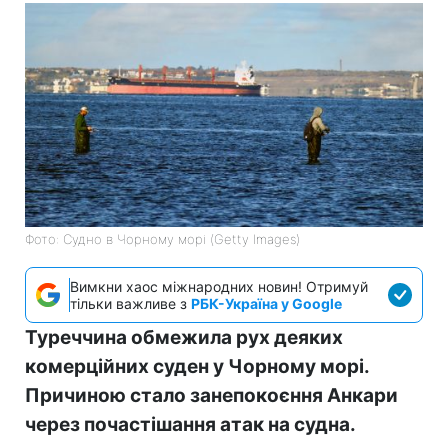
Фото: Судно в Чорному морі (Getty Images)
Вимкни хаос міжнародних новин! Отримуй
тільки важливе з
РБК-Україна у Google
Туреччина обмежила рух деяких
комерційних суден у Чорному морі.
Причиною стало занепокоєння Анкари
через почастішання атак на судна.