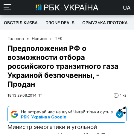
UA
ОБСТРІЛ КИЄВА
DRONE DEALS
ОРМУЗЬКА ПРОТОКА
Головна
»
Новини
»
ПЕК
Предположения РФ о
возможности отбора
российского транзитного газа
Украиной безпочвенны, -
Продан
18:13 29.08.2014 Пт
1 хв
Не витрачай час на шум! Читай тільки суть з
РБК-Україна у Google
Министр энергетики и угольной