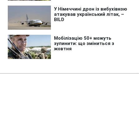
Головна
»
Новини
»
Війна в Україні
РФ оголосила "вільне
полювання" на авто в
Херсонській області, - ОВА
16:17 08.08.2026 Сб
1 хв