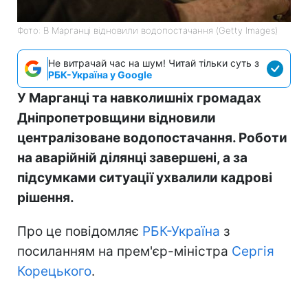
Фото: В Марганці відновили водопостачання (Getty Images)
Не витрачай час на шум! Читай тільки суть з
РБК-Україна у Google
У Марганці та навколишніх громадах
Дніпропетровщини відновили
централізоване водопостачання. Роботи
на аварійній ділянці завершені, а за
підсумками ситуації ухвалили кадрові
рішення.
Про це повідомляє
РБК-Україна
з
посиланням на прем'єр-міністра
Сергія
Корецького
.