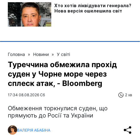
Головна
»
Новини
»
У світі
Туреччина обмежила прохід
суден у Чорне море через
сплеск атак, - Bloomberg
17:34 08.08.2026 Сб
2 хв
Обмеження торкнулися суден, що
прямують до Росії та України
ВАЛЕРІЯ АБАБІНА