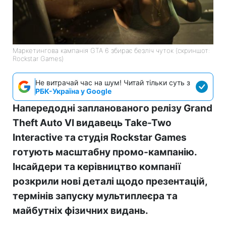
Маркетингова кампанія GTA 6 збирає безліч чуток (скриншот:
Rockstar Games)
Не витрачай час на шум! Читай тільки суть з
РБК-Україна у Google
Напередодні запланованого релізу Grand
Theft Auto VI видавець Take-Two
Interactive та студія Rockstar Games
готують масштабну промо-кампанію.
Інсайдери та керівництво компанії
розкрили нові деталі щодо презентацій,
термінів запуску мультиплеєра та
майбутніх фізичних видань.