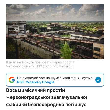
Шахти не можуть працювати через простій
Червоноградської ЦЗФ (фото: wikimedia.org)
Не витрачай час на шум! Читай тільки суть з
РБК-Україна у Google
Восьмимісячний простій
Червоноградської збагачувальної
фабрики безпосередньо погіршує