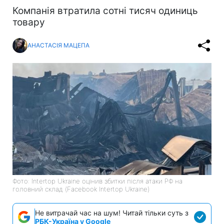
Компанія втратила сотні тисяч одиниць
товару
АНАСТАСІЯ МАЦЕПА
Фото: Intertop Ukraine оцінив збитки після атаки РФ на
головний склад (Facebook Intertop Ukraine)
Не витрачай час на шум! Читай тільки суть з
РБК-Україна у Google