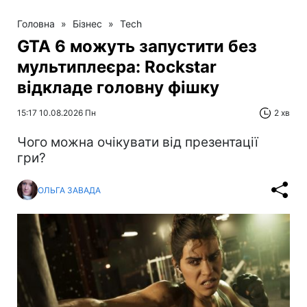
Головна
»
Бізнес
»
Tech
GTA 6 можуть запустити без
мультиплеєра: Rockstar
відкладе головну фішку
15:17 10.08.2026 Пн
2 хв
Чого можна очікувати від презентації
гри?
ОЛЬГА ЗАВАДА