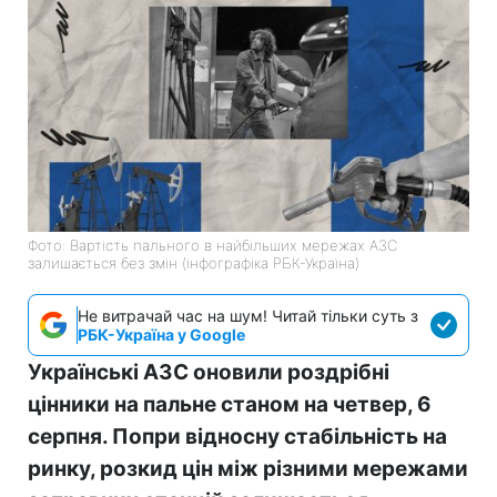
Фото: Вартість пального в найбільших мережах АЗС
залишається без змін (інфографіка РБК-Україна)
Не витрачай час на шум! Читай тільки суть з
РБК-Україна у Google
Українські АЗС оновили роздрібні
цінники на пальне станом на четвер, 6
серпня. Попри відносну стабільність на
ринку, розкид цін між різними мережами