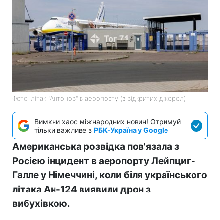
Фото: літак "Антонов" в аеропорту (з відкритих джерел)
Вимкни хаос міжнародних новин! Отримуй
тільки важливе з
РБК-Україна у Google
Американська розвідка пов'язала з
Росією інцидент в аеропорту Лейпциг-
Галле у Німеччині, коли біля українського
літака Ан-124 виявили дрон з
вибухівкою.