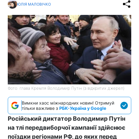
ЮЛІЯ МАЛОВІЧКО
Фото: глава Кремля Володимир Путін (з відкритих джерел)
Вимкни хаос міжнародних новин! Отримуй
тільки важливе з
РБК-Україна у Google
Російський диктатор Володимир Путін
на тлі передвиборчої кампанії здійснює
поїздки регіонами РФ, до яких перед