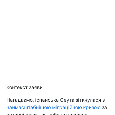
Контекст заяви
Нагадаємо, іспанська Сеута зіткнулася з
наймасштабнішою міграційною кризою
за
останні роки - за добу до анклаву