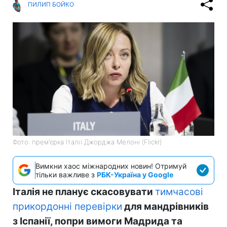
ПИЛИП БОЙКО
Фото: прем'єрка Італії Джорджа Мелоні (Flickr)
Вимкни хаос міжнародних новин! Отримуй
тільки важливе з
РБК-Україна у Google
Італія не планує скасовувати
тимчасові
прикордонні перевірки
для мандрівників
з Іспанії, попри вимоги Мадрида та