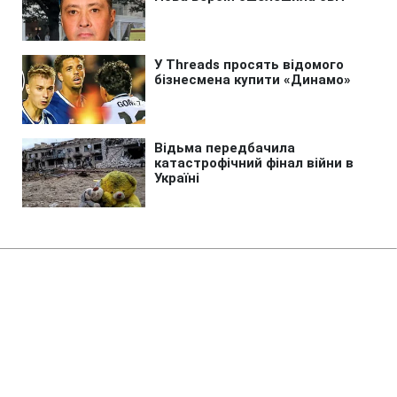
Головна
»
Новини
»
Війна в Україні
В Києві зросла кількість
загиблих внаслідок обстрілу 5
серпня