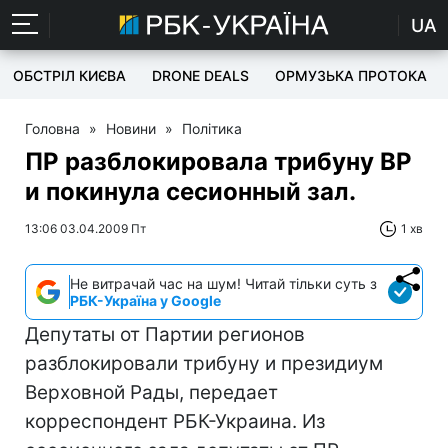
UA
ОБСТРІЛ КИЄВА
DRONE DEALS
ОРМУЗЬКА ПРОТОКА
Головна
»
Новини
»
Політика
ПР разблокировала трибуну ВР
и покинула сесионный зал.
13:06 03.04.2009 Пт
1 хв
Не витрачай час на шум! Читай тільки суть з
РБК-Україна у Google
Депутаты от Партии регионов
разблокировали трибуну и президиум
Верховной Рады, передает
корреспондент РБК-Украина. Из