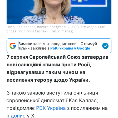
Фото: Кая Каллас, висока представниця ЄС із закордонних
справ і політики безпеки (Getty Images)
Вимкни хаос міжнародних новин! Отримуй
тільки важливе з
РБК-Україна у Google
7 серпня Європейський Союз затвердив
нові санкційні списки проти Росії,
відреагувавши таким чином на
посилення терору щодо України.
З такою заявою виступила очільниця
європейської дипломатії Кая Каллас,
повідомляє
РБК-Україна
з посиланням на
її
допис
у Х.