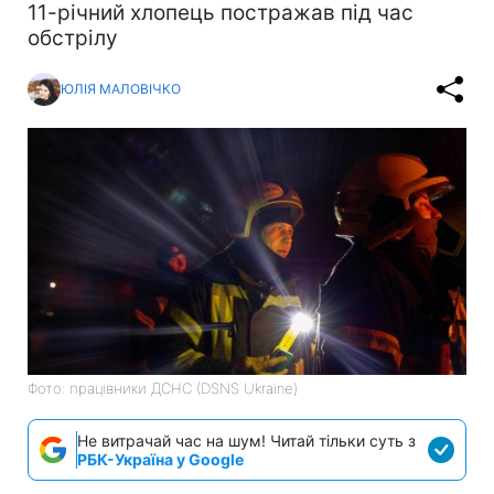
11-річний хлопець постражав під час
обстрілу
ЮЛІЯ МАЛОВІЧКО
Фото: працівники ДСНС (DSNS Ukraine)
Не витрачай час на шум! Читай тільки суть з
РБК-Україна у Google