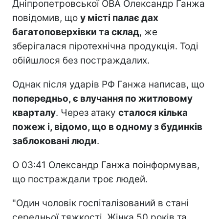
Дніпропетровської ОВА Олександр Ганжа
повідомив, що
у місті палає дах
багатоповерхівки та склад
, же
зберігалася піротехнічна продукція. Тоді
обійшлося без постраждалих.
Однак після ударів РФ Ганжа написав, що
попередньо, є влучання по житловому
кварталу
. Через атаку
сталося кілька
пожеж і, відомо, що в одному з будинків
заблоковані люди
.
О 03:41 Олександр Ганжа поінформував,
що постраждали троє людей.
"Один чоловік госпіталізований в стані
середньої тяжкості. Жінка 50 років та