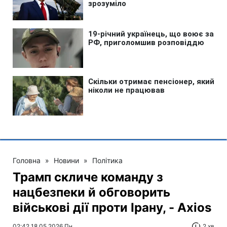
Головна
»
Новини
»
Політика
Трамп скличе команду з
нацбезпеки й обговорить
військові дії проти Ірану, - Axios
02:42 18.05.2026 Пн
2 хв