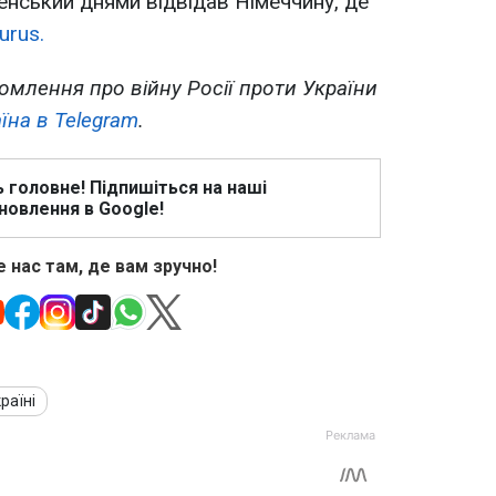
нський днями відвідав Німеччину, де
rus.
омлення про війну Росії проти України
їна в Telegram
.
ь головне! Підпишіться на наші
новлення в Google!
 нас там, де вам зручно!
раїні