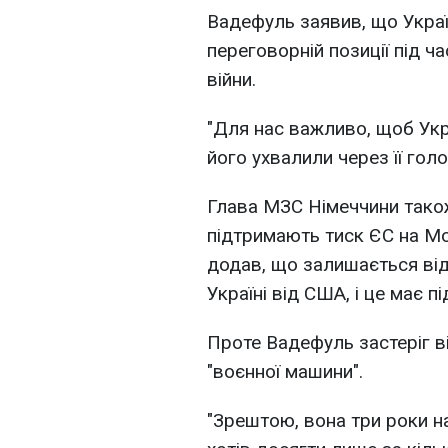
Вадефуль заявив, що Украї
переговорній позиції під ч
війни.
"Для нас важливо, щоб Укр
його ухвалили через її голов
Глава МЗС Німеччини тако
підтримають тиск ЄС на Мо
додав, що залишається ві
Україні від США, і це має п
Проте Вадефуль застеріг ві
"воєнної машини".
"Зрештою, вона три роки н