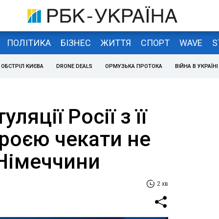
ПОЛІТИКА
БІЗНЕС
ЖИТТЯ
СПОРТ
WAVE
S
ОБСТРІЛ КИЄВА
DRONE DEALS
ОРМУЗЬКА ПРОТОКА
ВІЙНА В УКРАЇНІ
уляції Росії з її
роєю чекати не
 Німеччини
2 хв