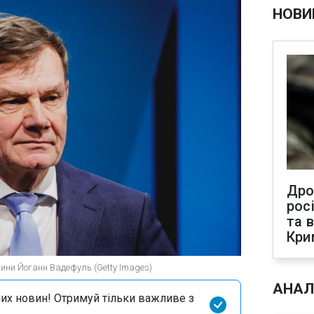
НОВИ
Дро
рос
та 
Кри
чини Йоганн Вадефуль (Getty Images)
АНАЛ
их новин! Отримуй тільки важливе з