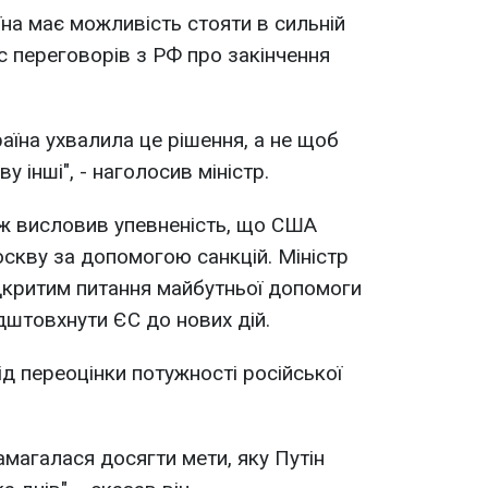
на має можливість стояти в сильній
ас переговорів з РФ про закінчення
аїна ухвалила це рішення, а не щоб
у інші", - наголосив міністр.
ж висловив упевненість, що США
скву за допомогою санкцій. Міністр
дкритим питання майбутньої допомоги
ідштовхнути ЄС до нових дій.
д переоцінки потужності російської
амагалася досягти мети, яку Путін