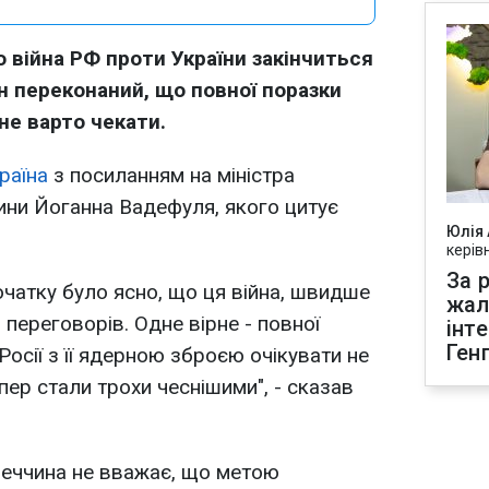
 війна РФ проти України закінчиться
н переконаний, що повної поразки
 не варто чекати.
раїна
з посиланням на міністра
ини Йоганна Вадефуля, якого цитує
Юлія
керів
За р
очатку було ясно, що ця війна, швидше
жал
м переговорів.
Одне вірне - повної
інт
Ген
 Росії з її ядерною зброєю очікувати не
ер стали трохи чеснішими", - сказав
меччина не вважає, що метою