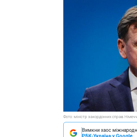
Фото: міністр закордонних справ Німеч
Вимкни хаос міжнародн
РБК-Україна у Google