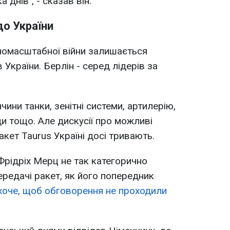
 днів", - сказав він.
до України
номасштабної війни залишається
 України. Берлін - серед лідерів за
чини танки, зенітні системи, артилерію,
и тощо. Але дискусії про можливі
кет Taurus Україні досі тривають.
рідріх Мерц не так категорично
ередачі ракет, як його попередник
хоче, щоб обговорення не проходили