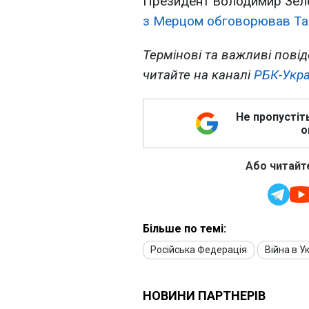
Президент Володимир Зеле
з Мерцом обговорював Tau
Термінові та важливі повід
читайте на каналі
РБК-Укра
Не пропустіт
о
Або читайте
Більше по темі:
Російська Федерація
Війна в Ук