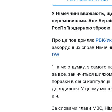
У Німеччині вважають, що
перемовинами. Але Берлі
Росії з її ядерною зброєю
Про це повідомляє
РБК-Ук
закордонних справ Німечч
DW.
"На мою думку, з самого п
за все, закінчиться шляхо
поразки в сенсі капітуляції
доводилося. У цьому ми теп
він.
За словами глави МЗС, Ні