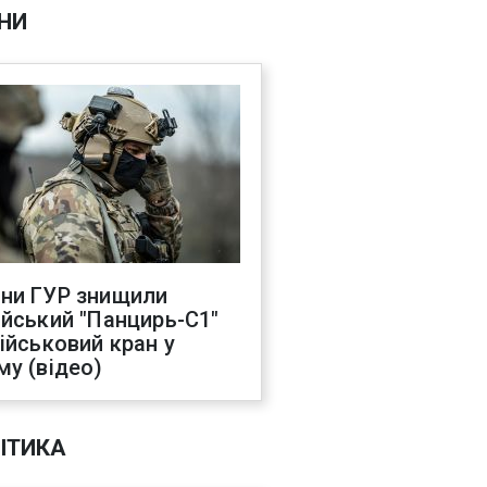
НИ
ни ГУР знищили
ійський "Панцирь-С1"
військовий кран у
му (відео)
ІТИКА