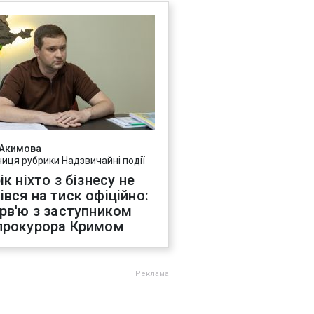
 Акимова
ниця рубрики Надзвичайні події
ік ніхто з бізнесу не
івся на тиск офіційно:
ерв'ю з заступником
прокурора Кримом