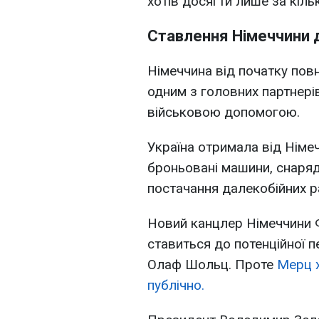
хотів досягти лише за кілька
Ставлення Німеччини 
Німеччина від початку пов
одним з головних партнерів
військовою допомогою.
Україна отримала від Німеч
броньовані машини, снаряд
постачання далекобійних ра
Новий канцлер Німеччини Ф
ставиться до потенційної п
Олаф Шольц. Проте
Мерц 
публічно.