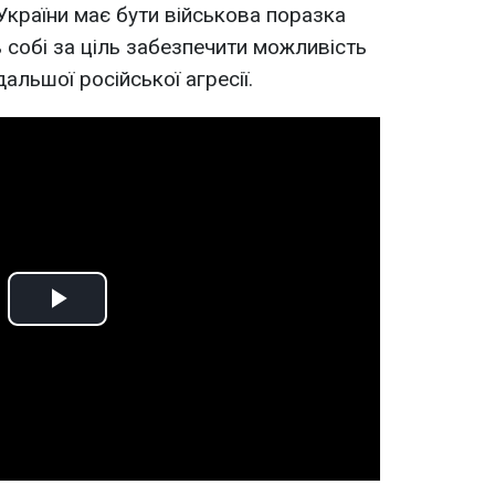
України має бути військова поразка
 собі за ціль забезпечити можливість
альшої російської агресії.
Play
Video