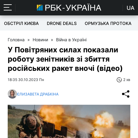
UA
ОБСТРІЛ КИЄВА
DRONE DEALS
ОРМУЗЬКА ПРОТОКА
Головна
»
Новини
»
Війна в Україні
У Повітряних силах показали
роботу зенітників зі збиття
російських ракет вночі (відео)
18:35 30.10.2023 Пн
2 хв
ЄЛИЗАВЕТА ДРАБКІНА