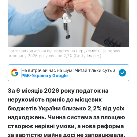
Фото: надходження від податку на нерухомість, за першу
половину 2026 року склали 2,2% (Getty Images)
Не витрачай час на шум! Читай тільки суть з
РБК-Україна у Google
За 6 місяців 2026 року податок на
нерухомість приніс до місцевих
бюджетів України близько 2,2% від усіх
надходжень. Чинна система за площею
створює нерівні умови, а нова реформа
за вартістю майна досі не запрацювала.