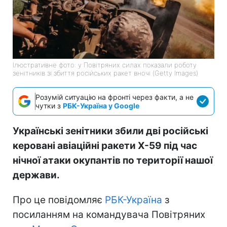
Ілюстративне фото: у Повітряних силах показали роботу
зенітників зі збиття російських ракет вночі (Getty Images)
Розумій ситуацію на фронті через факти, а не
чутки з
РБК-Україна у Google
Українські зенітники збили дві російські
керовані авіаційні ракети Х-59 під час
нічної атаки окупантів по території нашої
держави.
Про це повідомляє
РБК-Україна
з
посиланням на командувача Повітряних