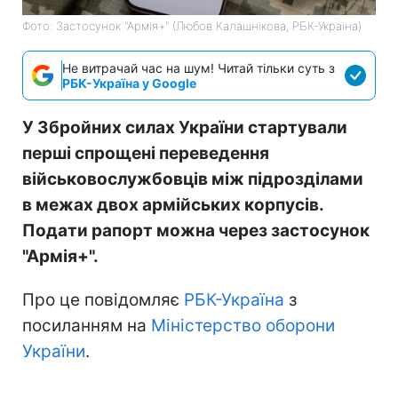
Фото: Застосунок "Армія+" (Любов Калашнікова, РБК-Україна)
Не витрачай час на шум! Читай тільки суть з
РБК-Україна у Google
У Збройних силах України стартували
перші спрощені переведення
військовослужбовців між підрозділами
в межах двох армійських корпусів.
Подати рапорт можна через застосунок
"Армія+".
Про це повідомляє
РБК-Україна
з
посиланням на
Міністерство оборони
України
.